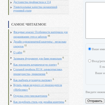
Достоинства профнастила н 114
Универсальные качества окрашенной
рулонной стали
САМОЕ ЧИТАЕМОЕ
Фасадные краски: Особенности материала для
16
окрашивания стен и заборов
Дизайн однокомнатной квартиры - несколько
12
секретов
Ваше имя
11
О сайте
6
Заливаем фундамент для бани правильно
Вход/рег
5
Как покрасить керамическую плитку
E-m
Стальной профиль Н114: характеристики,
Ваше и
5
преимущества, применение
5
Как выбрать кухонную вытяжку
Купить диван недорого от производителя
5
«Мебелико»
Введите нижн
5
Отделка стен гипсокартоном
Отправить
4
Как подобрать стиль для дизайна квартиры