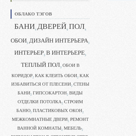
ОБЛАКО ТЭГОВ
БАНИ
ДВЕРЕЙ
ПОЛ
4
4
4
ОБОИ
ДИЗАЙН ИНТЕРЬЕРА
3
3
ИНТЕРЬЕР
В ИНТЕРЬЕРЕ
3
3
ТЕПЛЫЙ ПОЛ
ОБОИ В
3
КОРИДОР
КАК КЛЕИТЬ ОБОИ
КАК
2
2
ИЗБАВИТЬСЯ ОТ ПЛЕСЕНИ
СТЕНЫ
2
БАНИ
ГИПСОКАРТОН
ВИДЫ
2
2
ОТДЕЛКИ ПОТОЛКА
СТРОИМ
2
БАНЮ
ПЛАСТИКОВЫХ ОКОН
2
2
МЕЖКОМНАТНЫЕ ДВЕРИ
РЕМОНТ
2
ВАННОЙ КОМНАТЫ
МЕБЕЛЬ
2
2