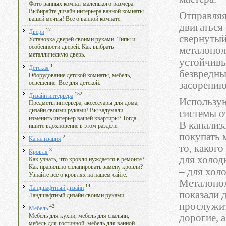
Фото ванных комнат маленького размера.
Выбирайте дизайн интерьера ванной комнаты
Отправляя
вашей мечты! Все о ванной комнате.
двигаться
17
Двери
свернутый
Установка дверей своими руками. Типы и
особенности дверей. Как выбрать
металопол
металлическую дверь.
устойчивы
1
Детская
безвредны
Оборудование детской комнаты, мебель,
освещение. Все для детской.
засорению
152
Дизайн интерьера
Использую
Предметы интерьера, аксессуары для дома,
дизайн своими руками! Вы задумали
системы о
изменить интерьер вашей квартиры? Тогда
В канализ
ищите вдохновение в этом разделе.
покупать 
2
Канализация
то, какого
3
Кровля
для холод
Как узнать, что кровля нуждается в ремонте?
Как правильно спланировать замену кровли?
– для хол
Узнайте все о кровлях на нашем сайте.
Металопол
14
Ландшафтный дизайн
показали 
Ландшафтный дизайн своими руками.
прослужит
42
Мебель
дорогие, 
Мебель для кухни, мебель для спальни,
мебель для гостинной, мебель для ванной.