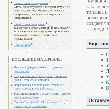
Функция г
16
Строительные инструменты
заключает
Статьи об инструменте и электроинструменте,
советы экспертов, обзоры строительного
топлива и
инструмента, основные характеристики
помещени
инструментов.
создания 
43
Строительные материалы
загородно
Вы задумали сделать ремонт? В этом разделе
есть все про самые популярные строительные
материалы и не очень, советы по их
использованию.
Еще запи
39
Теплый пол
С
Т
ПОСЛЕДНИЕ МАТЕРИАЛЫ
У
Лучшие лодки для семейного отдыха и
Л
развлечений
У
Современные материалы для обустройства
крыш и открытых площадок
К
Встраиваемые холодильники: отличия и
В
преимущества кухонной техники
Выхлопные системы в ассортименте: качество
по доступным ценам
Оставьт
Стальной профиль Н114: характеристики,
преимущества, применение