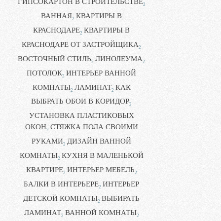
ГИПСОКАРТОН В СТРОИТЕЛЬСТВЕ
2
ВАННАЯ
КВАРТИРЫ В
2
КРАСНОДАРЕ
КВАРТИРЫ В
2
КРАСНОДАРЕ ОТ ЗАСТРОЙЩИКА
2
ВОСТОЧНЫЙ СТИЛЬ
ЛИНОЛЕУМА
2
2
ПОТОЛОК
ИНТЕРЬЕР ВАННОЙ
2
КОМНАТЫ
ЛАМИНАТ
КАК
2
2
ВЫБРАТЬ ОБОИ В КОРИДОР
2
УСТАНОВКА ПЛАСТИКОВЫХ
ОКОН
СТЯЖКА ПОЛА СВОИМИ
2
РУКАМИ
ДИЗАЙН ВАННОЙ
2
КОМНАТЫ
КУХНЯ В МАЛЕНЬКОЙ
2
КВАРТИРЕ
ИНТЕРЬЕР МЕБЕЛЬ
2
2
БАЛКИ В ИНТЕРЬЕРЕ
ИНТЕРЬЕР
2
ДЕТСКОЙ КОМНАТЫ
ВЫБИРАТЬ
2
ЛАМИНАТ
ВАННОЙ КОМНАТЫ
2
2