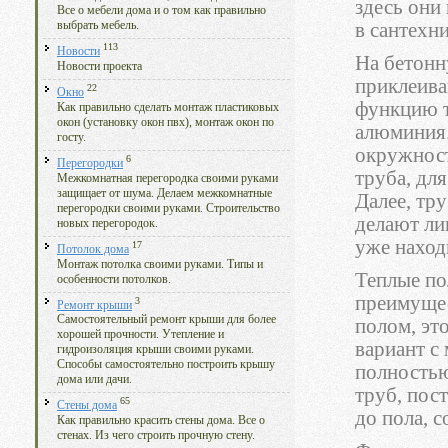
здесь они
Все о мебели дома и о том как правильно
в сантехни
выбрать мебель.
113
Новости
На бетонн
Новости проекта
приклеива
22
Окно
функцию т
Как правильно сделать монтаж пластиковых
окон (установку окон пвх), монтаж окон по
алюминия.
госту.
окружност
6
Перегородки
труба, дл
Межкомнатная перегородка своими руками
защищает от шума. Делаем межкомнатные
Далее, тр
перегородки своими руками. Строительство
делают ли
новых перегородок.
уже наход
17
Потолок дома
Монтаж потолка своими руками. Типы и
Теплые по
особенности потолков.
преимущес
3
Ремонт крыши
Самостоятельный ремонт крыши для более
полом, эт
хорошей прочности. Утепление и
вариант с
гидроизоляция крыши своими руками.
Способы самостоятельно построить крышу
полностью
дома или дачи.
труб, пос
65
Стены дома
до пола, 
Как правильно красить стены дома. Все о
стенах. Из чего строить прочную стену.