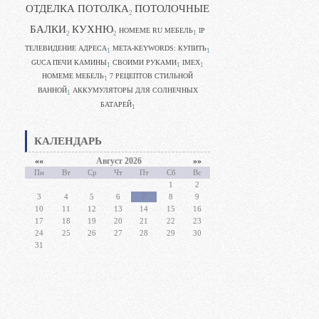
ОТДЕЛКА ПОТОЛКА
ПОТОЛОЧНЫЕ
2
БАЛКИ
КУХНЮ
HOMEME RU МЕБЕЛЬ
IP
1
2
2
ТЕЛЕВИДЕНИЕ АДРЕСА
META-KEYWORDS: КУПИТЬ
1
1
GUCA ПЕЧИ КАМИНЫ
CВОИМИ РУКАМИ
IMEX
1
1
1
HOMEME МЕБЕЛЬ
7 РЕЦЕПТОВ СТИЛЬНОЙ
1
ВАННОЙ
АККУМУЛЯТОРЫ ДЛЯ СОЛНЕЧНЫХ
1
БАТАРЕЙ
1
КАЛЕНДАРЬ
««
Август 2026
»»
Пн
Вт
Ср
Чт
Пт
Сб
Вс
1
2
3
4
5
6
7
8
9
10
11
12
13
14
15
16
17
18
19
20
21
22
23
24
25
26
27
28
29
30
31