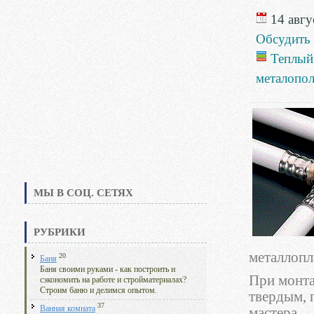
14 авгус
Обсудить
Теплый
металопо
МЫ В СОЦ. СЕТЯХ
РУБРИКИ
металлопл
20
Баня
Баня своими руками - как построить и
При монта
сэкономить на работе и стройматериалах?
Строим баню и делимся опытом.
твердым, 
37
Ванная комната
мастера.