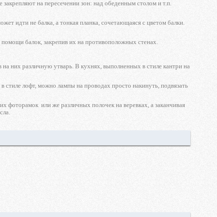
 закрепляют на пересечении зон: над обеденным столом и т.п.
жет идти не балка, а тонкая планка, сочетающаяся с цветом балки.
 помощи балок, закрепив их на противоположных стенах.
на них различную утварь. В кухнях, выполненных в стиле кантри на
в стиле лофт, можно лампы на проводах просто накинуть, подвязать
х фоторамок или же различных полочек на веревках, а заканчивая
сла.