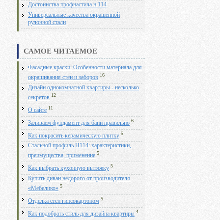
Достоинства профнастила н 114
Универсальные качества окрашенной
рулонной стали
САМОЕ ЧИТАЕМОЕ
Фасадные краски: Особенности материала для
16
окрашивания стен и заборов
Дизайн однокомнатной квартиры - несколько
12
секретов
11
О сайте
6
Заливаем фундамент для бани правильно
5
Как покрасить керамическую плитку
Стальной профиль Н114: характеристики,
5
преимущества, применение
5
Как выбрать кухонную вытяжку
Купить диван недорого от производителя
5
«Мебелико»
5
Отделка стен гипсокартоном
4
Как подобрать стиль для дизайна квартиры