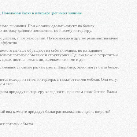
и
,
Потолочные балки в интерьере цвет имеет значение
много внимания. При желании сделать акцент на балках,
о потолку данного помещения, но и всему интерьеру.
 дерева, а потолок белый. Но возможно и другое решение: наличие
 эффектно.
намного меньше обращают на себя внимания, но их влияние
 делают потолок объемнее и структурнее. Однако можно встретить и
ь ярких цветов: желтыми, зелеными синими и др.
именяются самые разные цвета. Например, балки могут быть белого
тся исходя из стиля интерьера, а также оттенков мебели. Они могут
ом стен.
ерева придадут интерьеру холодность, при этом спокойствие. Балки
тый вид комнате придадут балки расположенные вдоль широкой
аст потолку объема.