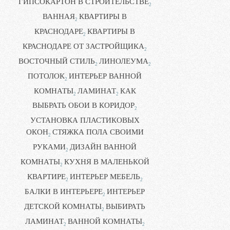
ГИПСОКАРТОН В СТРОИТЕЛЬСТВЕ
2
ВАННАЯ
КВАРТИРЫ В
2
КРАСНОДАРЕ
КВАРТИРЫ В
2
КРАСНОДАРЕ ОТ ЗАСТРОЙЩИКА
2
ВОСТОЧНЫЙ СТИЛЬ
ЛИНОЛЕУМА
2
2
ПОТОЛОК
ИНТЕРЬЕР ВАННОЙ
2
КОМНАТЫ
ЛАМИНАТ
КАК
2
2
ВЫБРАТЬ ОБОИ В КОРИДОР
2
УСТАНОВКА ПЛАСТИКОВЫХ
ОКОН
СТЯЖКА ПОЛА СВОИМИ
2
РУКАМИ
ДИЗАЙН ВАННОЙ
2
КОМНАТЫ
КУХНЯ В МАЛЕНЬКОЙ
2
КВАРТИРЕ
ИНТЕРЬЕР МЕБЕЛЬ
2
2
БАЛКИ В ИНТЕРЬЕРЕ
ИНТЕРЬЕР
2
ДЕТСКОЙ КОМНАТЫ
ВЫБИРАТЬ
2
ЛАМИНАТ
ВАННОЙ КОМНАТЫ
2
2