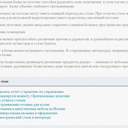
льшая балка на потолке способна разделить зоны помещения: в этом случае ее
щую балку обычно снабжают светильниками.
енные на потолке могут иметь плавный переход на стены. При этом по стене мо
ош для визуальной корректировки такого недостатка, как низкий потолок.
ких потолках, можно визуально сократить слишком большое пространство при
ение помещения
и можно приспособить различные крючки и держатели, в дальнейшем подвесив 
весить пучки трав и сухие букеты.
 в балки можно встраивать светильники. В современных интерьерах, например 
а балки.
на балки можно размещать различные предметы декора — начиная от небольши
стоящие деревянные балки можно даже подвесить качели или «воздушные» кре
 теме
казать отчет о практике по управлению
корируем комнату. Оригинальные решения
 углам и стенам
траиваемая техника для кухни
ильная и качественная мебель из Италии
иверсальная мозаика в оформлении
кторианский стиль в интерьере