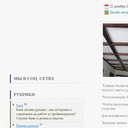
22 декабря 2
Дизайн инте
МЫ В СОЦ. СЕТЯХ
Темные балки вы
черного цвета д
РУБРИКИ
Расположение б
Чтобы визуальн
20
Баня
стороны.
Баня своими руками - как построить и
сэкономить на работе и стройматериалах?
Для неизменност
Строим баню и делимся опытом.
Балками можно 
37
Ванная комната