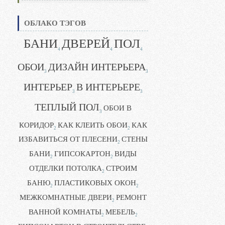
ОБЛАКО ТЭГОВ
БАНИ
ДВЕРЕЙ
ПОЛ
4
4
4
ОБОИ
ДИЗАЙН ИНТЕРЬЕРА
3
3
ИНТЕРЬЕР
В ИНТЕРЬЕРЕ
3
3
ТЕПЛЫЙ ПОЛ
ОБОИ В
3
КОРИДОР
КАК КЛЕИТЬ ОБОИ
КАК
2
2
ИЗБАВИТЬСЯ ОТ ПЛЕСЕНИ
СТЕНЫ
2
БАНИ
ГИПСОКАРТОН
ВИДЫ
2
2
ОТДЕЛКИ ПОТОЛКА
СТРОИМ
2
БАНЮ
ПЛАСТИКОВЫХ ОКОН
2
2
МЕЖКОМНАТНЫЕ ДВЕРИ
РЕМОНТ
2
ВАННОЙ КОМНАТЫ
МЕБЕЛЬ
2
2