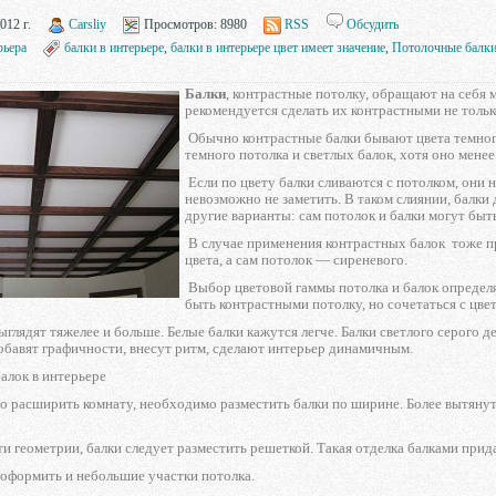
012 г.
Carsliy
Просмотров:
8980
RSS
Обсудить
рьера
балки в интерьере
,
балки в интерьере цвет имеет значение
,
Потолочные балк
Балки
, контрастные потолку, обращают на себя 
рекомендуется сделать их контрастными не тольк
Обычно контрастные балки бывают цвета темного
темного потолка и светлых балок, хотя оно менее
Если по цвету балки сливаются с потолком, они 
невозможно не заметить. В таком слиянии, балки
другие варианты: сам потолок и балки могут быт
В случае применения контрастных балок тоже пр
цвета, а сам потолок — сиреневого.
Выбор цветовой гаммы потолка и балок определяе
быть контрастными потолку, но сочетаться с цвет
глядят тяжелее и больше. Белые балки кажутся легче. Балки светлого серого д
обавят графичности, внесут ритм, сделают интерьер динамичным.
алок в интерьере
о расширить комнату, необходимо разместить балки по ширине. Более вытяну
и геометрии, балки следует разместить решеткой. Такая отделка балками прид
оформить и небольшие участки потолка.