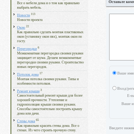
Оставьте ком
Все о мебели дома и о том как правильно
выбрать мебель.
113
Новости
Новости проекта
22
Окно
Как правильно сделать монтаж пластиковых
окон (установку окон пвх), монтаж окон по
госту.
6
Перегородки
Межкомнатная перегородка своими руками
защищает от шума. Делаем межкомнатные
перегородки своими руками. Строительство
новых перегородок.
Ваше имя
17
Потолок дома
Монтаж потолка своими руками. Типы и
особенности потолков.
Вход/рег
3
Ремонт крыши
E-m
Самостоятельный ремонт крыши для более
хорошей прочности. Утепление и
Ваше и
гидроизоляция крыши своими руками.
Способы самостоятельно построить крышу
дома или дачи.
65
Стены дома
Как правильно красить стены дома. Все о
Введите нижн
стенах. Из чего строить прочную стену.