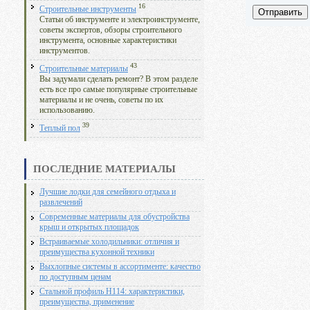
16
Строительные инструменты
Отправить
Статьи об инструменте и электроинструменте,
советы экспертов, обзоры строительного
инструмента, основные характеристики
инструментов.
43
Строительные материалы
Вы задумали сделать ремонт? В этом разделе
есть все про самые популярные строительные
материалы и не очень, советы по их
использованию.
39
Теплый пол
ПОСЛЕДНИЕ МАТЕРИАЛЫ
Лучшие лодки для семейного отдыха и
развлечений
Современные материалы для обустройства
крыш и открытых площадок
Встраиваемые холодильники: отличия и
преимущества кухонной техники
Выхлопные системы в ассортименте: качество
по доступным ценам
Стальной профиль Н114: характеристики,
преимущества, применение