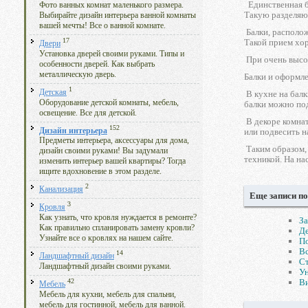
Единственная бо
Фото ванных комнат маленького размера.
Такую разделяю
Выбирайте дизайн интерьера ванной комнаты
вашей мечты! Все о ванной комнате.
Балки, располож
17
Такой прием хор
Двери
Установка дверей своими руками. Типы и
При очень высо
особенности дверей. Как выбрать
металлическую дверь.
Балки и оформл
1
Детская
В кухне на балк
Оборудование детской комнаты, мебель,
балки можно под
освещение. Все для детской.
В декоре комнат
152
Дизайн интерьера
или подвесить н
Предметы интерьера, аксессуары для дома,
Таким образом, 
дизайн своими руками! Вы задумали
техникой. На на
изменить интерьер вашей квартиры? Тогда
ищите вдохновение в этом разделе.
2
Канализация
Еще записи по
3
Кровля
Как узнать, что кровля нуждается в ремонте?
За
Как правильно спланировать замену кровли?
Де
Узнайте все о кровлях на нашем сайте.
По
Вс
14
Ландшафтный дизайн
Ст
Ландшафтный дизайн своими руками.
Ун
Ви
42
Мебель
Мебель для кухни, мебель для спальни,
мебель для гостинной, мебель для ванной.