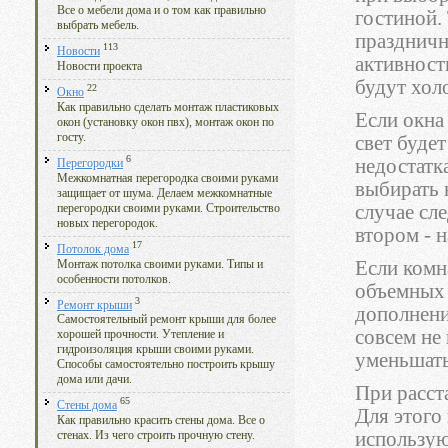
Все о мебели дома и о том как правильно
гостиной.
выбрать мебель.
праздничн
113
Новости
активност
Новости проекта
будут хол
22
Окно
Как правильно сделать монтаж пластиковых
Если окна
окон (установку окон пвх), монтаж окон по
госту.
свет буде
6
недостатка
Перегородки
Межкомнатная перегородка своими руками
выбирать 
защищает от шума. Делаем межкомнатные
случае сле
перегородки своими руками. Строительство
новых перегородок.
втором - 
17
Потолок дома
Если комн
Монтаж потолка своими руками. Типы и
особенности потолков.
объемных 
3
Ремонт крыши
дополнени
Самостоятельный ремонт крыши для более
совсем не
хорошей прочности. Утепление и
гидроизоляция крыши своими руками.
уменьшать
Способы самостоятельно построить крышу
дома или дачи.
При расст
65
Стены дома
Для этого
Как правильно красить стены дома. Все о
использую
стенах. Из чего строить прочную стену.