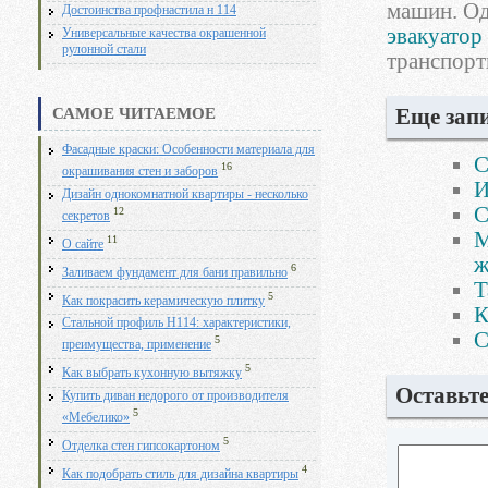
машин. Од
Достоинства профнастила н 114
эвакуато
Универсальные качества окрашенной
рулонной стали
транспорт
Еще запи
САМОЕ ЧИТАЕМОЕ
Фасадные краски: Особенности материала для
С
16
окрашивания стен и заборов
И
Дизайн однокомнатной квартиры - несколько
С
12
секретов
М
11
О сайте
ж
6
Заливаем фундамент для бани правильно
Т
5
Как покрасить керамическую плитку
К
Стальной профиль Н114: характеристики,
С
5
преимущества, применение
5
Как выбрать кухонную вытяжку
Оставьт
Купить диван недорого от производителя
5
«Мебелико»
5
Отделка стен гипсокартоном
4
Как подобрать стиль для дизайна квартиры