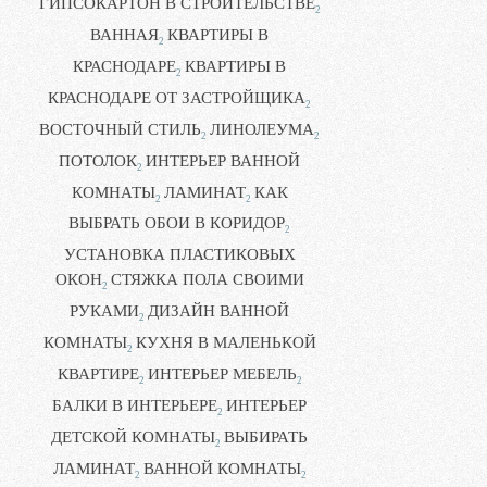
ГИПСОКАРТОН В СТРОИТЕЛЬСТВЕ
2
ВАННАЯ
КВАРТИРЫ В
2
КРАСНОДАРЕ
КВАРТИРЫ В
2
КРАСНОДАРЕ ОТ ЗАСТРОЙЩИКА
2
ВОСТОЧНЫЙ СТИЛЬ
ЛИНОЛЕУМА
2
2
ПОТОЛОК
ИНТЕРЬЕР ВАННОЙ
2
КОМНАТЫ
ЛАМИНАТ
КАК
2
2
ВЫБРАТЬ ОБОИ В КОРИДОР
2
УСТАНОВКА ПЛАСТИКОВЫХ
ОКОН
СТЯЖКА ПОЛА СВОИМИ
2
РУКАМИ
ДИЗАЙН ВАННОЙ
2
КОМНАТЫ
КУХНЯ В МАЛЕНЬКОЙ
2
КВАРТИРЕ
ИНТЕРЬЕР МЕБЕЛЬ
2
2
БАЛКИ В ИНТЕРЬЕРЕ
ИНТЕРЬЕР
2
ДЕТСКОЙ КОМНАТЫ
ВЫБИРАТЬ
2
ЛАМИНАТ
ВАННОЙ КОМНАТЫ
2
2