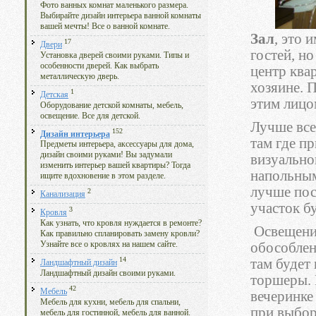
Фото ванных комнат маленького размера.
Выбирайте дизайн интерьера ванной комнаты
вашей мечты! Все о ванной комнате.
Зал
, это 
17
Двери
гостей, н
Установка дверей своими руками. Типы и
особенности дверей. Как выбрать
центр ква
металлическую дверь.
хозяине. П
1
Детская
этим лицо
Оборудование детской комнаты, мебель,
освещение. Все для детской.
Лучше все
152
Дизайн интерьера
там где пр
Предметы интерьера, аксессуары для дома,
дизайн своими руками! Вы задумали
визуально
изменить интерьер вашей квартиры? Тогда
напольным
ищите вдохновение в этом разделе.
лучше пос
2
Канализация
участок бу
3
Кровля
Как узнать, что кровля нуждается в ремонте?
Освещение
Как правильно спланировать замену кровли?
обособлен
Узнайте все о кровлях на нашем сайте.
14
там будет
Ландшафтный дизайн
Ландшафтный дизайн своими руками.
торшеры. 
42
Мебель
вечеринке 
Мебель для кухни, мебель для спальни,
при выбор
мебель для гостинной, мебель для ванной.