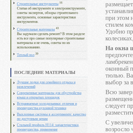
размещает
16
Строительные инструменты
Статьи об инструменте и электроинструменте,
устанавли
советы экспертов, обзоры строительного
при этом 
инструмента, основные характеристики
инструментов.
стилем ко
43
Строительные материалы
Удобно пр
Вы задумали сделать ремонт? В этом разделе
колесиках
есть все про самые популярные строительные
материалы и не очень, советы по их
На окна 
использованию.
предпочте
39
Теплый пол
ламбрекен
оконный п
ПОСЛЕДНИЕ МАТЕРИАЛЫ
тюлью. Ва
выбор за 
Лучшие лодки для семейного отдыха и
развлечений
Всю завер
Современные материалы для обустройства
размещени
крыш и открытых площадок
Встраиваемые холодильники: отличия и
следует п
преимущества кухонной техники
разместит
Выхлопные системы в ассортименте: качество
по доступным ценам
С увеличе
Стальной профиль Н114: характеристики,
возросло 
преимущества, применение