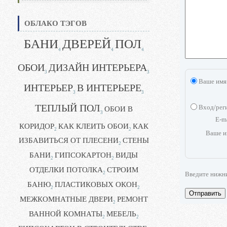
ОБЛАКО ТЭГОВ
БАНИ
ДВЕРЕЙ
ПОЛ
4
4
4
ОБОИ
ДИЗАЙН ИНТЕРЬЕРА
3
3
Ваше имя
ИНТЕРЬЕР
В ИНТЕРЬЕРЕ
3
3
ТЕПЛЫЙ ПОЛ
Вход/рег
ОБОИ В
3
E-m
КОРИДОР
КАК КЛЕИТЬ ОБОИ
КАК
2
2
Ваше и
ИЗБАВИТЬСЯ ОТ ПЛЕСЕНИ
СТЕНЫ
2
БАНИ
ГИПСОКАРТОН
ВИДЫ
2
2
ОТДЕЛКИ ПОТОЛКА
СТРОИМ
Введите нижн
2
БАНЮ
ПЛАСТИКОВЫХ ОКОН
2
2
Отправить
МЕЖКОМНАТНЫЕ ДВЕРИ
РЕМОНТ
2
ВАННОЙ КОМНАТЫ
МЕБЕЛЬ
2
2