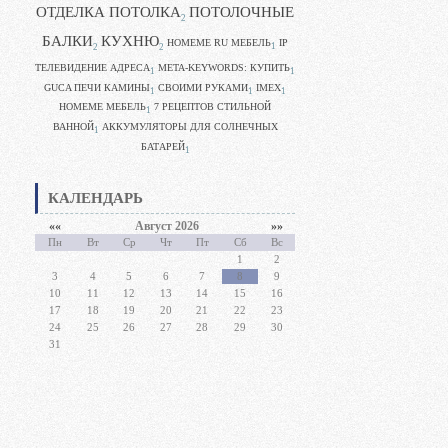
ОТДЕЛКА ПОТОЛКА
ПОТОЛОЧНЫЕ
2
БАЛКИ
КУХНЮ
HOMEME RU МЕБЕЛЬ
IP
1
2
2
ТЕЛЕВИДЕНИЕ АДРЕСА
META-KEYWORDS: КУПИТЬ
1
1
GUCA ПЕЧИ КАМИНЫ
CВОИМИ РУКАМИ
IMEX
1
1
1
HOMEME МЕБЕЛЬ
7 РЕЦЕПТОВ СТИЛЬНОЙ
1
ВАННОЙ
АККУМУЛЯТОРЫ ДЛЯ СОЛНЕЧНЫХ
1
БАТАРЕЙ
1
КАЛЕНДАРЬ
««
Август 2026
»»
Пн
Вт
Ср
Чт
Пт
Сб
Вс
1
2
3
4
5
6
7
8
9
10
11
12
13
14
15
16
17
18
19
20
21
22
23
24
25
26
27
28
29
30
31