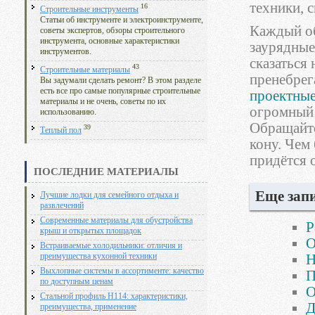
техники, 
16
Строительные инструменты
Статьи об инструменте и электроинструменте,
Каждый об
советы экспертов, обзоры строительного
инструмента, основные характеристики
заурядные
инструментов.
сказаться
43
Строительные материалы
пренебрег
Вы задумали сделать ремонт? В этом разделе
есть все про самые популярные строительные
проектные
материалы и не очень, советы по их
огромный с
использованию.
Обращайте
39
Теплый пол
кону. Чем
придётся 
ПОСЛЕДНИЕ МАТЕРИАЛЫ
Еще запи
Лучшие лодки для семейного отдыха и
развлечений
Современные материалы для обустройства
Р
крыш и открытых площадок
О
Встраиваемые холодильники: отличия и
Н
преимущества кухонной техники
Выхлопные системы в ассортименте: качество
П
по доступным ценам
О
Стальной профиль Н114: характеристики,
Д
преимущества, применение