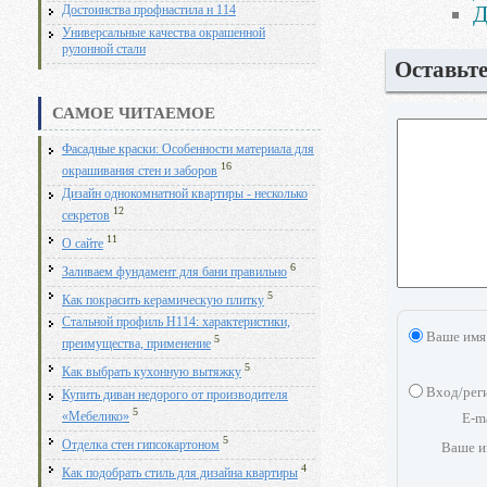
Д
Достоинства профнастила н 114
Универсальные качества окрашенной
рулонной стали
Оставьт
САМОЕ ЧИТАЕМОЕ
Фасадные краски: Особенности материала для
16
окрашивания стен и заборов
Дизайн однокомнатной квартиры - несколько
12
секретов
11
О сайте
6
Заливаем фундамент для бани правильно
5
Как покрасить керамическую плитку
Стальной профиль Н114: характеристики,
Ваше имя
5
преимущества, применение
5
Как выбрать кухонную вытяжку
Вход/рег
Купить диван недорого от производителя
5
E-m
«Мебелико»
5
Отделка стен гипсокартоном
Ваше и
4
Как подобрать стиль для дизайна квартиры