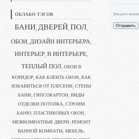
Введите нижн
ОБЛАКО ТЭГОВ
БАНИ
ДВЕРЕЙ
ПОЛ
Отправить
4
4
4
ОБОИ
ДИЗАЙН ИНТЕРЬЕРА
3
3
ИНТЕРЬЕР
В ИНТЕРЬЕРЕ
3
3
ТЕПЛЫЙ ПОЛ
ОБОИ В
3
КОРИДОР
КАК КЛЕИТЬ ОБОИ
КАК
2
2
ИЗБАВИТЬСЯ ОТ ПЛЕСЕНИ
СТЕНЫ
2
БАНИ
ГИПСОКАРТОН
ВИДЫ
2
2
ОТДЕЛКИ ПОТОЛКА
СТРОИМ
2
БАНЮ
ПЛАСТИКОВЫХ ОКОН
2
2
МЕЖКОМНАТНЫЕ ДВЕРИ
РЕМОНТ
2
ВАННОЙ КОМНАТЫ
МЕБЕЛЬ
2
2