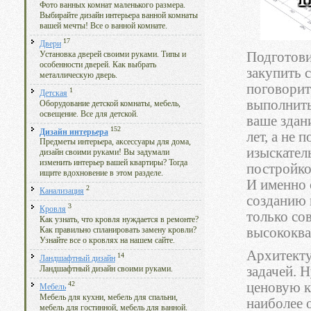
Фото ванных комнат маленького размера.
Выбирайте дизайн интерьера ванной комнаты
вашей мечты! Все о ванной комнате.
17
Двери
Подготови
Установка дверей своими руками. Типы и
особенности дверей. Как выбрать
закупить 
металлическую дверь.
поговорит
1
Детская
выполнить
Оборудование детской комнаты, мебель,
освещение. Все для детской.
ваше здан
152
Дизайн интерьера
лет, а не
Предметы интерьера, аксессуары для дома,
изыскател
дизайн своими руками! Вы задумали
изменить интерьер вашей квартиры? Тогда
постройко
ищите вдохновение в этом разделе.
И именно 
2
Канализация
созданию 
3
Кровля
только со
Как узнать, что кровля нуждается в ремонте?
высококва
Как правильно спланировать замену кровли?
Узнайте все о кровлях на нашем сайте.
Архитекту
14
Ландшафтный дизайн
задачей. 
Ландшафтный дизайн своими руками.
ценовую к
42
Мебель
Мебель для кухни, мебель для спальни,
наиболее 
мебель для гостинной, мебель для ванной.