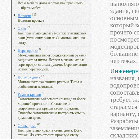
выполня
Все о мебели дома и о том как правильно
выбрать мебель.
здания, г
113
Новости
основным 
Новости проекта
который к
22
Окно
прочего с
Как правильно сделать монтаж пластиковых
окон (установку окон пвх), монтаж окон по
посмотрет
госту.
моделиров
6
Перегородки
большинст
Межкомнатная перегородка своими руками
чертежах,
защищает от шума. Делаем межкомнатные
перегородки своими руками. Строительство
новых перегородок.
Инженерн
17
названия,
Потолок дома
Монтаж потолка своими руками. Типы и
водопрово
особенности потолков.
сопоставл
3
Ремонт крыши
требует ж
Самостоятельный ремонт крыши для более
хорошей прочности. Утепление и
стараемся
гидроизоляция крыши своими руками.
варианту, 
Способы самостоятельно построить крышу
дома или дачи.
Разрабаты
65
Стены дома
заземлени
Как правильно красить стены дома. Все о
складских
стенах. Из чего строить прочную стену.