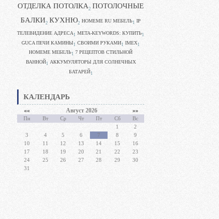
ОТДЕЛКА ПОТОЛКА
ПОТОЛОЧНЫЕ
2
БАЛКИ
КУХНЮ
HOMEME RU МЕБЕЛЬ
IP
1
2
2
ТЕЛЕВИДЕНИЕ АДРЕСА
META-KEYWORDS: КУПИТЬ
1
1
GUCA ПЕЧИ КАМИНЫ
CВОИМИ РУКАМИ
IMEX
1
1
1
HOMEME МЕБЕЛЬ
7 РЕЦЕПТОВ СТИЛЬНОЙ
1
ВАННОЙ
АККУМУЛЯТОРЫ ДЛЯ СОЛНЕЧНЫХ
1
БАТАРЕЙ
1
КАЛЕНДАРЬ
««
Август 2026
»»
Пн
Вт
Ср
Чт
Пт
Сб
Вс
1
2
3
4
5
6
7
8
9
10
11
12
13
14
15
16
17
18
19
20
21
22
23
24
25
26
27
28
29
30
31