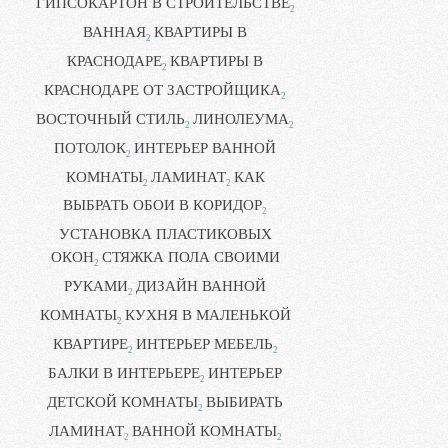
ГИПСОКАРТОН В СТРОИТЕЛЬСТВЕ
2
ВАННАЯ
КВАРТИРЫ В
2
КРАСНОДАРЕ
КВАРТИРЫ В
2
КРАСНОДАРЕ ОТ ЗАСТРОЙЩИКА
2
ВОСТОЧНЫЙ СТИЛЬ
ЛИНОЛЕУМА
2
2
ПОТОЛОК
ИНТЕРЬЕР ВАННОЙ
2
КОМНАТЫ
ЛАМИНАТ
КАК
2
2
ВЫБРАТЬ ОБОИ В КОРИДОР
2
УСТАНОВКА ПЛАСТИКОВЫХ
ОКОН
СТЯЖКА ПОЛА СВОИМИ
2
РУКАМИ
ДИЗАЙН ВАННОЙ
2
КОМНАТЫ
КУХНЯ В МАЛЕНЬКОЙ
2
КВАРТИРЕ
ИНТЕРЬЕР МЕБЕЛЬ
2
2
БАЛКИ В ИНТЕРЬЕРЕ
ИНТЕРЬЕР
2
ДЕТСКОЙ КОМНАТЫ
ВЫБИРАТЬ
2
ЛАМИНАТ
ВАННОЙ КОМНАТЫ
2
2