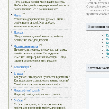
Фото ванных комнат маленького размера.
Если вы хотите 
Выбирайте дизайн интерьера ванной комнаты
Сочетайте тон 
вашей мечты! Все о ванной комнате.
тона «зеленый л
кухни немного 
17
Двери
Установка дверей своими руками. Типы и
особенности дверей. Как выбрать
металлическую дверь.
Еще записи по
1
Детская
Ка
Оборудование детской комнаты, мебель,
Пе
освещение. Все для детской.
Кл
152
Та
Дизайн интерьера
Ди
Предметы интерьера, аксессуары для дома,
Чт
дизайн своими руками! Вы задумали
Са
изменить интерьер вашей квартиры? Тогда
ищите вдохновение в этом разделе.
2
Канализация
Оставьте ком
3
Кровля
Как узнать, что кровля нуждается в ремонте?
Как правильно спланировать замену кровли?
Узнайте все о кровлях на нашем сайте.
14
Ландшафтный дизайн
Ландшафтный дизайн своими руками.
42
Мебель
Мебель для кухни, мебель для спальни,
мебель для гостинной, мебель для ванной.