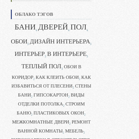
ОБЛАКО ТЭГОВ
БАНИ
ДВЕРЕЙ
ПОЛ
4
4
4
ОБОИ
ДИЗАЙН ИНТЕРЬЕРА
3
3
ИНТЕРЬЕР
В ИНТЕРЬЕРЕ
3
3
ТЕПЛЫЙ ПОЛ
ОБОИ В
3
КОРИДОР
КАК КЛЕИТЬ ОБОИ
КАК
2
2
ИЗБАВИТЬСЯ ОТ ПЛЕСЕНИ
СТЕНЫ
2
БАНИ
ГИПСОКАРТОН
ВИДЫ
2
2
ОТДЕЛКИ ПОТОЛКА
СТРОИМ
2
БАНЮ
ПЛАСТИКОВЫХ ОКОН
2
2
МЕЖКОМНАТНЫЕ ДВЕРИ
РЕМОНТ
2
ВАННОЙ КОМНАТЫ
МЕБЕЛЬ
2
2