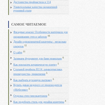
Достоинства профнастила н 114
Универсальные качества окрашенной
рулонной стали
САМОЕ ЧИТАЕМОЕ
Фасадные краски: Особенности материала для
16
окрашивания стен и заборов
Дизайн однокомнатной квартиры - несколько
12
секретов
11
О сайте
6
Заливаем фундамент для бани правильно
5
Как покрасить керамическую плитку
Стальной профиль Н114: характеристики,
5
преимущества, применение
5
Как выбрать кухонную вытяжку
Купить диван недорого от производителя
5
«Мебелико»
5
Отделка стен гипсокартоном
4
Как подобрать стиль для дизайна квартиры