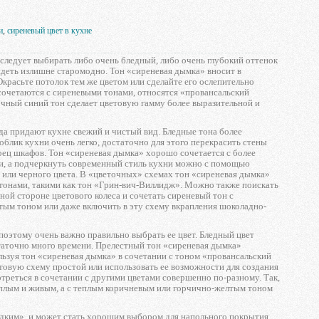
и
,
сиреневый цвет в кухне
 следует выбирать либо очень бледный, либо очень глубокий оттенок
ядеть излишне старомодно. Тон «сиреневая дымка» вносит в
красьте потолок тем же цветом или сделайте его ослепительно
сочетаются с сиреневыми тонами, относятся «провансальский
чный синий тон сделает цветовую гамму более выразительной и
да придают кухне свежий и чистый вид. Бледные тона более
 облик кухни очень легко, достаточно для этого перекрасить стены
ерец шкафов. Тон «сиреневая дымка» хорошо сочетается с более
и, а подчеркнуть современный стиль кухни можно с помощью
 или черного цвета. В «цветочных» схемах тон «сиреневая дымка»
тонами, такими как тон «Грин-вич-Виллидж». Можно также поискать
ой стороне цветового колеса и сочетать сиреневый тон с
ым тоном или даже включить в эту схему вкрапления шоколадно-
поэтому очень важно правильно выбрать ее цвет. Бледный цвет
статочно много времени. Прелестный тон «сиреневая дымка»
льзуя тон «сиреневая дымка» в сочетании с тоном «провансальский
товую схему простой или использовать ее возможности для создания
реться в сочетании с другими цветами совершенно по-разному. Так,
еплым и живым, а с теплым коричневым или горчично-желтым тоном
адким», и может стать хорошим выбором для напольного покрытия.