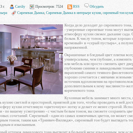
3 г.
Carsliy
Просмотров:
7524
RSS
Обсудить
рьера
Сиреневая Дымка
,
Сиреневая Дымка в интерьере кухни
,
сиреневый тон кухн
Когда дело доходит до сиреневого тона,
- умеренные сиреневые тона могут выгл
атмосферу кухни свежее дыхание сада. О
белым. К числу тонов, которые хорошо 
кремовый» и «серый пустырь», а полуно
напряженной.
Окрашенные в бледный цвет плитки всег
универсальны, чем глубокие, а изменить
или мебель или просто сменить цвет дв
глубокими синими и лавандовыми тонам
вкраплений самого темного фиолетового
хорошо сочетается с мягкими зелеными 
источник вдохновения на противоположн
дополнительным к нему маслянисто-желт
коричневого тона.
Кухонная мебель занимает много места, 
ь кухню светлой и просторной, приятной для того, чтобы проводить в ней до
осферу кухни отчетливую «цветочную» нотку и делает ее менее строгой. Испо
и - по вашему усмотрению - с чистым белым тоном, вы сможете сохранить цве
вых сочетаний. Сиреневый - один из самых изменчивых цветов, он может смот
дным тоном, таким как «Тринвич-Виллидж», сиреневый тон будет выглядеть т
ладным и изысканным.
ный оттенок лавандового тона выглядит в большей мере изысканным, чем «сл