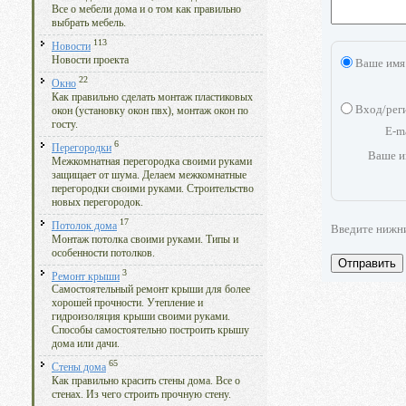
Все о мебели дома и о том как правильно
выбрать мебель.
113
Новости
Новости проекта
Ваше имя
22
Окно
Как правильно сделать монтаж пластиковых
Вход/рег
окон (установку окон пвх), монтаж окон по
госту.
E-m
6
Перегородки
Ваше и
Межкомнатная перегородка своими руками
защищает от шума. Делаем межкомнатные
перегородки своими руками. Строительство
новых перегородок.
17
Потолок дома
Введите нижн
Монтаж потолка своими руками. Типы и
особенности потолков.
Отправить
3
Ремонт крыши
Самостоятельный ремонт крыши для более
хорошей прочности. Утепление и
гидроизоляция крыши своими руками.
Способы самостоятельно построить крышу
дома или дачи.
65
Стены дома
Как правильно красить стены дома. Все о
стенах. Из чего строить прочную стену.