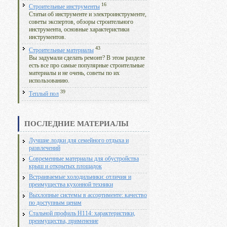
16
Строительные инструменты
Статьи об инструменте и электроинструменте,
советы экспертов, обзоры строительного
инструмента, основные характеристики
инструментов.
43
Строительные материалы
Вы задумали сделать ремонт? В этом разделе
есть все про самые популярные строительные
материалы и не очень, советы по их
использованию.
39
Теплый пол
ПОСЛЕДНИЕ МАТЕРИАЛЫ
Лучшие лодки для семейного отдыха и
развлечений
Современные материалы для обустройства
крыш и открытых площадок
Встраиваемые холодильники: отличия и
преимущества кухонной техники
Выхлопные системы в ассортименте: качество
по доступным ценам
Стальной профиль Н114: характеристики,
преимущества, применение