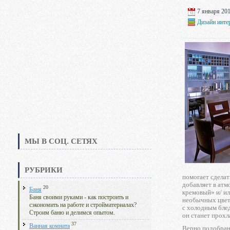
7 января 201
Дизайн инте
МЫ В СОЦ. СЕТЯХ
РУБРИКИ
помогает сделат
добавляет в атм
20
Баня
кремовый» и/ ил
Баня своими руками - как построить и
необычных цвето
сэкономить на работе и стройматериалах?
с холодным бле
Строим баню и делимся опытом.
он станет прох
37
Ванная комната
Верно подобран