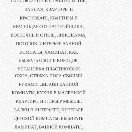
ГИПСОКАРТОН В СТРОИТЕЛЬСТВЕ
2
ВАННАЯ
КВАРТИРЫ В
2
КРАСНОДАРЕ
КВАРТИРЫ В
2
КРАСНОДАРЕ ОТ ЗАСТРОЙЩИКА
2
ВОСТОЧНЫЙ СТИЛЬ
ЛИНОЛЕУМА
2
2
ПОТОЛОК
ИНТЕРЬЕР ВАННОЙ
2
КОМНАТЫ
ЛАМИНАТ
КАК
2
2
ВЫБРАТЬ ОБОИ В КОРИДОР
2
УСТАНОВКА ПЛАСТИКОВЫХ
ОКОН
СТЯЖКА ПОЛА СВОИМИ
2
РУКАМИ
ДИЗАЙН ВАННОЙ
2
КОМНАТЫ
КУХНЯ В МАЛЕНЬКОЙ
2
КВАРТИРЕ
ИНТЕРЬЕР МЕБЕЛЬ
2
2
БАЛКИ В ИНТЕРЬЕРЕ
ИНТЕРЬЕР
2
ДЕТСКОЙ КОМНАТЫ
ВЫБИРАТЬ
2
ЛАМИНАТ
ВАННОЙ КОМНАТЫ
2
2