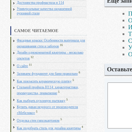
Еще запи
Достоинства профнастила н 114
Универсальные качества окрашенной
П
рулонной стали
О
И
САМОЕ ЧИТАЕМОЕ
Т
С
Фасадные краски: Особенности материала для
16
У
окрашивания стен и заборов
Дизайн однокомнатной квартиры - несколько
О
12
секретов
11
О сайте
Оставьт
6
Заливаем фундамент для бани правильно
5
Как покрасить керамическую плитку
Стальной профиль Н114: характеристики,
5
преимущества, применение
5
Как выбрать кухонную вытяжку
Купить диван недорого от производителя
5
«Мебелико»
5
Отделка стен гипсокартоном
4
Как подобрать стиль для дизайна квартиры