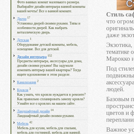
Фото ванных комнат маленького размера.
Выбирайте дизайн интерьера ванной комнаты
вашей мечты! Все о ванной комнате.
Стиль са
17
Двери
что огром
Установка дверей своими руками. Типы и
оригиналь
особенности дверей. Как выбрать
металлическую дверь.
даже экзо
1
Детская
Экзотика,
Оборудование детской комнаты, мебель,
освещение. Все для детской.
тематике 
152
Дизайн интерьера
Марокко и
Предметы интерьера, аксессуары для дома,
дизайн своими руками! Вы задумали
Под стиле
изменить интерьер вашей квартиры? Тогда
подвижны
ищите вдохновение в этом разделе.
аксессуар
2
Канализация
людей.
3
Кровля
Как узнать, что кровля нуждается в ремонте?
Базовым п
Как правильно спланировать замену кровли?
Узнайте все о кровлях на нашем сайте.
пространс
14
цветов и 
Ландшафтный дизайн
Ландшафтный дизайн своими руками.
переплани
42
Мебель
Важное ус
Мебель для кухни, мебель для спальни,
мебель для гостинной, мебель для ванной.