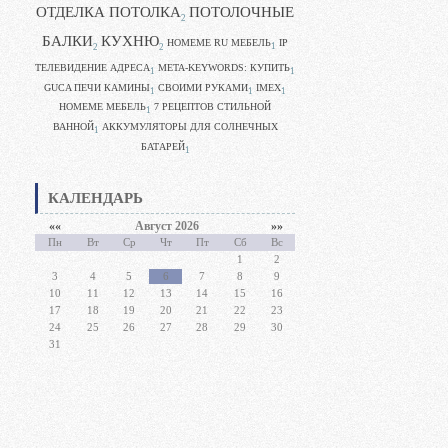
ОТДЕЛКА ПОТОЛКА
ПОТОЛОЧНЫЕ
2
БАЛКИ
КУХНЮ
HOMEME RU МЕБЕЛЬ
IP
1
2
2
ТЕЛЕВИДЕНИЕ АДРЕСА
META-KEYWORDS: КУПИТЬ
1
1
GUCA ПЕЧИ КАМИНЫ
CВОИМИ РУКАМИ
IMEX
1
1
1
HOMEME МЕБЕЛЬ
7 РЕЦЕПТОВ СТИЛЬНОЙ
1
ВАННОЙ
АККУМУЛЯТОРЫ ДЛЯ СОЛНЕЧНЫХ
1
БАТАРЕЙ
1
КАЛЕНДАРЬ
««
Август 2026
»»
Пн
Вт
Ср
Чт
Пт
Сб
Вс
1
2
3
4
5
6
7
8
9
10
11
12
13
14
15
16
17
18
19
20
21
22
23
24
25
26
27
28
29
30
31