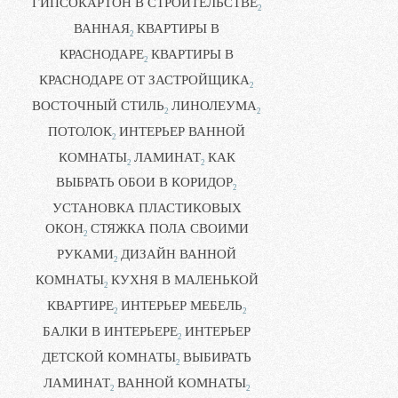
ГИПСОКАРТОН В СТРОИТЕЛЬСТВЕ
2
ВАННАЯ
КВАРТИРЫ В
2
КРАСНОДАРЕ
КВАРТИРЫ В
2
КРАСНОДАРЕ ОТ ЗАСТРОЙЩИКА
2
ВОСТОЧНЫЙ СТИЛЬ
ЛИНОЛЕУМА
2
2
ПОТОЛОК
ИНТЕРЬЕР ВАННОЙ
2
КОМНАТЫ
ЛАМИНАТ
КАК
2
2
ВЫБРАТЬ ОБОИ В КОРИДОР
2
УСТАНОВКА ПЛАСТИКОВЫХ
ОКОН
СТЯЖКА ПОЛА СВОИМИ
2
РУКАМИ
ДИЗАЙН ВАННОЙ
2
КОМНАТЫ
КУХНЯ В МАЛЕНЬКОЙ
2
КВАРТИРЕ
ИНТЕРЬЕР МЕБЕЛЬ
2
2
БАЛКИ В ИНТЕРЬЕРЕ
ИНТЕРЬЕР
2
ДЕТСКОЙ КОМНАТЫ
ВЫБИРАТЬ
2
ЛАМИНАТ
ВАННОЙ КОМНАТЫ
2
2