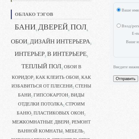
Ваше имя
ОБЛАКО ТЭГОВ
БАНИ
ДВЕРЕЙ
ПОЛ
Вход/рег
4
4
4
E-m
ОБОИ
ДИЗАЙН ИНТЕРЬЕРА
Ваше и
3
3
ИНТЕРЬЕР
В ИНТЕРЬЕРЕ
3
3
ТЕПЛЫЙ ПОЛ
ОБОИ В
Введите нижн
3
КОРИДОР
КАК КЛЕИТЬ ОБОИ
КАК
Отправить
2
2
ИЗБАВИТЬСЯ ОТ ПЛЕСЕНИ
СТЕНЫ
2
БАНИ
ГИПСОКАРТОН
ВИДЫ
2
2
ОТДЕЛКИ ПОТОЛКА
СТРОИМ
2
БАНЮ
ПЛАСТИКОВЫХ ОКОН
2
2
МЕЖКОМНАТНЫЕ ДВЕРИ
РЕМОНТ
2
ВАННОЙ КОМНАТЫ
МЕБЕЛЬ
2
2