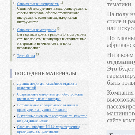
тематики.
16
Строительные инструменты
Статьи об инструменте и электроинструменте,
На полу н
советы экспертов, обзоры строительного
инструмента, основные характеристики
стиле и р
инструментов.
или искус
43
Строительные материалы
Вы задумали сделать ремонт? В этом разделе
Но главны
есть все про самые популярные строительные
африканск
материалы и не очень, советы по их
использованию.
Ни в коем 
39
Теплый пол
отделанн
Это будет
ПОСЛЕДНИЕ МАТЕРИАЛЫ
гармониру
быть толь
Лучшие лодки для семейного отдыха и
развлечений
Компания
Современные материалы для обустройства
высококач
крыш и открытых площадок
пассажирс
Встраиваемые холодильники: отличия и
преимущества кухонной техники
машинного
Выхлопные системы в ассортименте: качество
сайте ком
по доступным ценам
Стальной профиль Н114: характеристики,
преимущества, применение