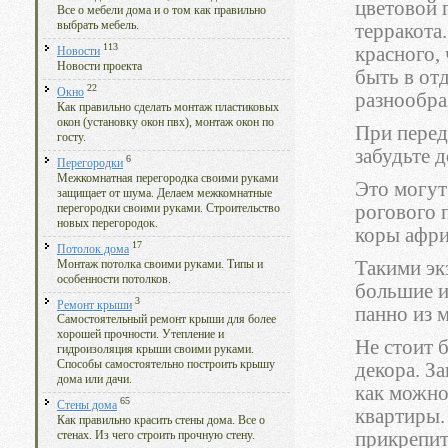
цветовой 
Все о мебели дома и о том как правильно
выбрать мебель.
терракота
113
красного,
Новости
Новости проекта
быть в от
22
Окно
разнообра
Как правильно сделать монтаж пластиковых
окон (установку окон пвх), монтаж окон по
При перед
госту.
забудьте 
6
Перегородки
Межкомнатная перегородка своими руками
Это могут
защищает от шума. Делаем межкомнатные
рогового 
перегородки своими руками. Строительство
новых перегородок.
коры афри
17
Потолок дома
Такими эк
Монтаж потолка своими руками. Типы и
особенности потолков.
большие и
3
Ремонт крыши
панно из 
Самостоятельный ремонт крыши для более
хорошей прочности. Утепление и
Не стоит 
гидроизоляция крыши своими руками.
Способы самостоятельно построить крышу
декора. З
дома или дачи.
как можно
65
Стены дома
квартиры.
Как правильно красить стены дома. Все о
прикрепит
стенах. Из чего строить прочную стену.