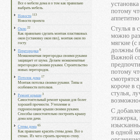
установка
Все о мебели дома и о том как правильно
выбрать мебель.
потому чт
113
Новости
аппетитно
Новости проекта
Стулья в 
22
Окно
Как правильно сделать монтаж пластиковых
можно разд
окон (установку окон пвх), монтаж окон по
мягкие (с
госту.
должны бы
6
Перегородки
Межкомнатная перегородка своими руками
Важной со
защищает от шума. Делаем межкомнатные
предпочти
перегородки своими руками. Строительство
новых перегородок.
потому чт
17
смотрятся
Потолок дома
Монтаж потолка своими руками. Типы и
короче в 
особенности потолков.
стулья, л
3
Ремонт крыши
возможнос
Самостоятельный ремонт крыши для более
хорошей прочности. Утепление и
С добавле
гидроизоляция крыши своими руками.
Способы самостоятельно построить крышу
этажерка,
дома или дачи.
изысканны
65
Стены дома
в одной к
Как правильно красить стены дома. Все о
стенах. Из чего строить прочную стену.
органично