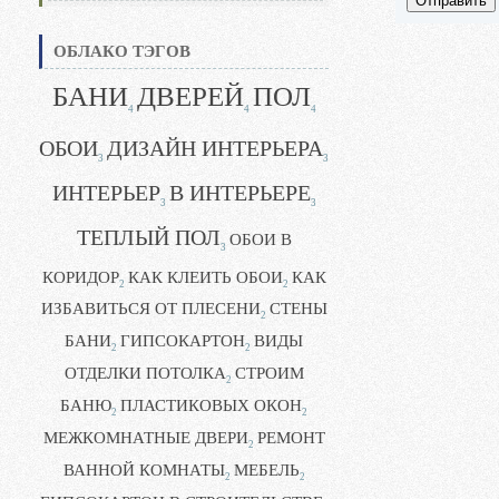
Отправить
ОБЛАКО ТЭГОВ
БАНИ
ДВЕРЕЙ
ПОЛ
4
4
4
ОБОИ
ДИЗАЙН ИНТЕРЬЕРА
3
3
ИНТЕРЬЕР
В ИНТЕРЬЕРЕ
3
3
ТЕПЛЫЙ ПОЛ
ОБОИ В
3
КОРИДОР
КАК КЛЕИТЬ ОБОИ
КАК
2
2
ИЗБАВИТЬСЯ ОТ ПЛЕСЕНИ
СТЕНЫ
2
БАНИ
ГИПСОКАРТОН
ВИДЫ
2
2
ОТДЕЛКИ ПОТОЛКА
СТРОИМ
2
БАНЮ
ПЛАСТИКОВЫХ ОКОН
2
2
МЕЖКОМНАТНЫЕ ДВЕРИ
РЕМОНТ
2
ВАННОЙ КОМНАТЫ
МЕБЕЛЬ
2
2