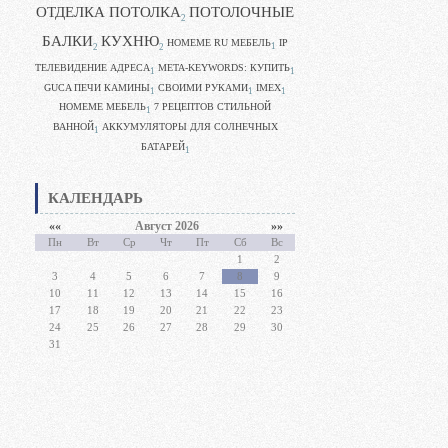
ОТДЕЛКА ПОТОЛКА
ПОТОЛОЧНЫЕ
2
БАЛКИ
КУХНЮ
HOMEME RU МЕБЕЛЬ
IP
1
2
2
ТЕЛЕВИДЕНИЕ АДРЕСА
META-KEYWORDS: КУПИТЬ
1
1
GUCA ПЕЧИ КАМИНЫ
CВОИМИ РУКАМИ
IMEX
1
1
1
HOMEME МЕБЕЛЬ
7 РЕЦЕПТОВ СТИЛЬНОЙ
1
ВАННОЙ
АККУМУЛЯТОРЫ ДЛЯ СОЛНЕЧНЫХ
1
БАТАРЕЙ
1
КАЛЕНДАРЬ
««
Август 2026
»»
Пн
Вт
Ср
Чт
Пт
Сб
Вс
1
2
3
4
5
6
7
8
9
10
11
12
13
14
15
16
17
18
19
20
21
22
23
24
25
26
27
28
29
30
31