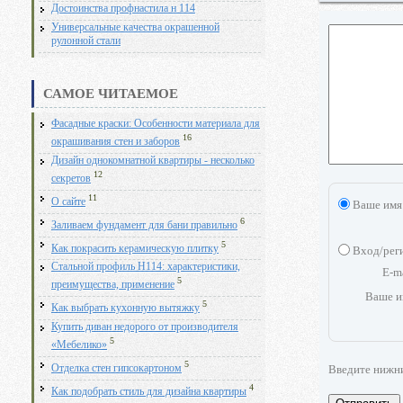
Достоинства профнастила н 114
Универсальные качества окрашенной
рулонной стали
САМОЕ ЧИТАЕМОЕ
Фасадные краски: Особенности материала для
16
окрашивания стен и заборов
Дизайн однокомнатной квартиры - несколько
12
секретов
11
О сайте
Ваше имя
6
Заливаем фундамент для бани правильно
5
Как покрасить керамическую плитку
Вход/рег
Стальной профиль Н114: характеристики,
E-m
5
преимущества, применение
Ваше и
5
Как выбрать кухонную вытяжку
Купить диван недорого от производителя
5
«Мебелико»
5
Введите нижн
Отделка стен гипсокартоном
4
Как подобрать стиль для дизайна квартиры