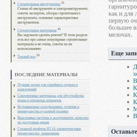
16
Строительные инструменты
гарнитуро
Статьи об инструменте и электроинструменте,
как и для
советы экспертов, обзоры строительного
инструмента, основные характеристики
первую оч
инструментов.
большее в
43
Строительные материалы
мелочах.
Вы задумали сделать ремонт? В этом разделе
есть все про самые популярные строительные
материалы и не очень, советы по их
использованию.
Еще запи
39
Теплый пол
Д
х
ПОСЛЕДНИЕ МАТЕРИАЛЫ
В
Лучшие лодки для семейного отдыха и
К
развлечений
К
Современные материалы для обустройства
К
крыш и открытых площадок
Встраиваемые холодильники: отличия и
М
преимущества кухонной техники
В
Выхлопные системы в ассортименте: качество
по доступным ценам
Стальной профиль Н114: характеристики,
Оставьт
преимущества, применение