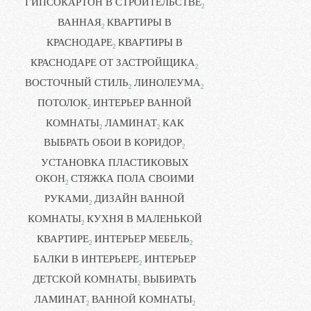
ГИПСОКАРТОН В СТРОИТЕЛЬСТВЕ
2
ВАННАЯ
КВАРТИРЫ В
2
КРАСНОДАРЕ
КВАРТИРЫ В
2
КРАСНОДАРЕ ОТ ЗАСТРОЙЩИКА
2
ВОСТОЧНЫЙ СТИЛЬ
ЛИНОЛЕУМА
2
2
ПОТОЛОК
ИНТЕРЬЕР ВАННОЙ
2
КОМНАТЫ
ЛАМИНАТ
КАК
2
2
ВЫБРАТЬ ОБОИ В КОРИДОР
2
УСТАНОВКА ПЛАСТИКОВЫХ
ОКОН
СТЯЖКА ПОЛА СВОИМИ
2
РУКАМИ
ДИЗАЙН ВАННОЙ
2
КОМНАТЫ
КУХНЯ В МАЛЕНЬКОЙ
2
КВАРТИРЕ
ИНТЕРЬЕР МЕБЕЛЬ
2
2
БАЛКИ В ИНТЕРЬЕРЕ
ИНТЕРЬЕР
2
ДЕТСКОЙ КОМНАТЫ
ВЫБИРАТЬ
2
ЛАМИНАТ
ВАННОЙ КОМНАТЫ
2
2