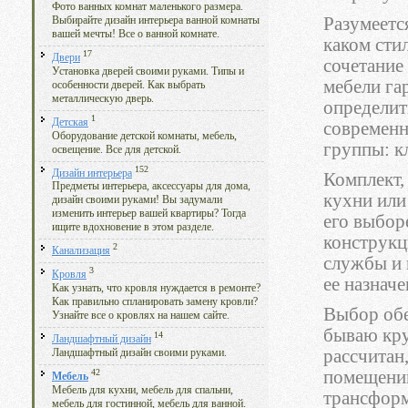
Фото ванных комнат маленького размера.
Разумеетс
Выбирайте дизайн интерьера ванной комнаты
вашей мечты! Все о ванной комнате.
каком сти
17
Двери
сочетание 
Установка дверей своими руками. Типы и
мебели га
особенности дверей. Как выбрать
металлическую дверь.
определит
1
Детская
современн
Оборудование детской комнаты, мебель,
группы: к
освещение. Все для детской.
152
Дизайн интерьера
Комплект,
Предметы интерьера, аксессуары для дома,
кухни или
дизайн своими руками! Вы задумали
изменить интерьер вашей квартиры? Тогда
его выбор
ищите вдохновение в этом разделе.
конструкц
2
Канализация
службы и 
3
Кровля
ее назнач
Как узнать, что кровля нуждается в ремонте?
Как правильно спланировать замену кровли?
Выбор обе
Узнайте все о кровлях на нашем сайте.
бываю кру
14
Ландшафтный дизайн
рассчитан,
Ландшафтный дизайн своими руками.
помещений
42
Мебель
Мебель для кухни, мебель для спальни,
трансформ
мебель для гостинной, мебель для ванной.