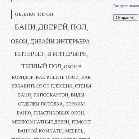
Введите нижн
ОБЛАКО ТЭГОВ
Отправить
БАНИ
ДВЕРЕЙ
ПОЛ
4
4
4
ОБОИ
ДИЗАЙН ИНТЕРЬЕРА
3
3
ИНТЕРЬЕР
В ИНТЕРЬЕРЕ
3
3
ТЕПЛЫЙ ПОЛ
ОБОИ В
3
КОРИДОР
КАК КЛЕИТЬ ОБОИ
КАК
2
2
ИЗБАВИТЬСЯ ОТ ПЛЕСЕНИ
СТЕНЫ
2
БАНИ
ГИПСОКАРТОН
ВИДЫ
2
2
ОТДЕЛКИ ПОТОЛКА
СТРОИМ
2
БАНЮ
ПЛАСТИКОВЫХ ОКОН
2
2
МЕЖКОМНАТНЫЕ ДВЕРИ
РЕМОНТ
2
ВАННОЙ КОМНАТЫ
МЕБЕЛЬ
2
2