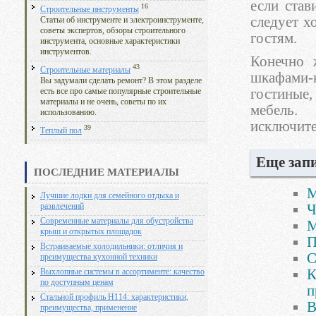
если став
16
Строительные инструменты
следует х
Статьи об инструменте и электроинструменте,
советы экспертов, обзоры строительного
гостям.
инструмента, основные характеристики
инструментов.
Конечно 
43
Строительные материалы
шкафами-к
Вы задумали сделать ремонт? В этом разделе
гостиные,
есть все про самые популярные строительные
материалы и не очень, советы по их
мебель.
использованию.
исключите
39
Теплый пол
Еще запи
ПОСЛЕДНИЕ МАТЕРИАЛЫ
М
Лучшие лодки для семейного отдыха и
Ч
развлечений
Современные материалы для обустройства
М
крыш и открытых площадок
П
Встраиваемые холодильники: отличия и
С
преимущества кухонной техники
К
Выхлопные системы в ассортименте: качество
по доступным ценам
п
Стальной профиль Н114: характеристики,
В
преимущества, применение