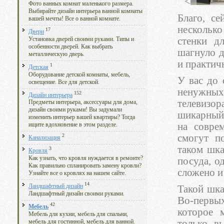
<
Фото ванных комнат маленького размера.
Выбирайте дизайн интерьера ванной комнаты
Благо, с
вашей мечты! Все о ванной комнате.
нескольк
17
Двери
стенки д
Установка дверей своими руками. Типы и
особенности дверей. Как выбрать
шагнуло д
металлическую дверь.
и практич
1
Детская
Оборудование детской комнаты, мебель,
У вас до 
освещение. Все для детской.
ненужных
152
Дизайн интерьера
телевизор
Предметы интерьера, аксессуары для дома,
дизайн своими руками! Вы задумали
шикарный 
изменить интерьер вашей квартиры? Тогда
на совре
ищите вдохновение в этом разделе.
смогут п
2
Канализация
таком шка
3
Кровля
Как узнать, что кровля нуждается в ремонте?
посуда, о
Как правильно спланировать замену кровли?
сложено и 
Узнайте все о кровлях на нашем сайте.
14
Ландшафтный дизайн
Такой шка
Ландшафтный дизайн своими руками.
Во-первы
42
Мебель
которое 
Мебель для кухни, мебель для спальни,
только, в
мебель для гостинной, мебель для ванной.