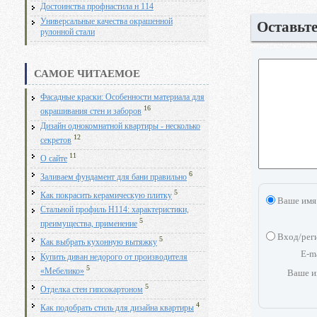
Достоинства профнастила н 114
Универсальные качества окрашенной
Оставьт
рулонной стали
САМОЕ ЧИТАЕМОЕ
Фасадные краски: Особенности материала для
16
окрашивания стен и заборов
Дизайн однокомнатной квартиры - несколько
12
секретов
11
О сайте
6
Заливаем фундамент для бани правильно
5
Как покрасить керамическую плитку
Ваше имя
Стальной профиль Н114: характеристики,
5
преимущества, применение
Вход/рег
5
Как выбрать кухонную вытяжку
E-m
Купить диван недорого от производителя
5
«Мебелико»
Ваше и
5
Отделка стен гипсокартоном
4
Как подобрать стиль для дизайна квартиры