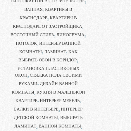
ГИПСОКАРТОН В СТРОИТЕЛЬСТВЕ
2
ВАННАЯ
КВАРТИРЫ В
2
КРАСНОДАРЕ
КВАРТИРЫ В
2
КРАСНОДАРЕ ОТ ЗАСТРОЙЩИКА
2
ВОСТОЧНЫЙ СТИЛЬ
ЛИНОЛЕУМА
2
2
ПОТОЛОК
ИНТЕРЬЕР ВАННОЙ
2
КОМНАТЫ
ЛАМИНАТ
КАК
2
2
ВЫБРАТЬ ОБОИ В КОРИДОР
2
УСТАНОВКА ПЛАСТИКОВЫХ
ОКОН
СТЯЖКА ПОЛА СВОИМИ
2
РУКАМИ
ДИЗАЙН ВАННОЙ
2
КОМНАТЫ
КУХНЯ В МАЛЕНЬКОЙ
2
КВАРТИРЕ
ИНТЕРЬЕР МЕБЕЛЬ
2
2
БАЛКИ В ИНТЕРЬЕРЕ
ИНТЕРЬЕР
2
ДЕТСКОЙ КОМНАТЫ
ВЫБИРАТЬ
2
ЛАМИНАТ
ВАННОЙ КОМНАТЫ
2
2