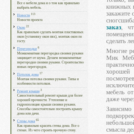
Все о мебели дома и о том как правильно
книжных п
выбрать мебель.
закажите 
113
Новости
сногсшиба
Новости проекта
заказ
, ч
22
Окно
Как правильно сделать монтаж пластиковых
помещению
окон (установку окон пвх), монтаж окон по
сделать ле
госту.
6
Перегородки
Многие р
Межкомнатная перегородка своими руками
Мик Мебе
защищает от шума. Делаем межкомнатные
перегородки своими руками. Строительство
практичн
новых перегородок.
хорошей 
17
Потолок дома
посмотре
Монтаж потолка своими руками. Типы и
особенности потолков.
исключите
3
мебель от
Ремонт крыши
Самостоятельный ремонт крыши для более
даже через
хорошей прочности. Утепление и
гидроизоляция крыши своими руками.
Зависимо 
Способы самостоятельно построить крышу
дома или дачи.
подкорре
65
небольшо
Стены дома
Как правильно красить стены дома. Все о
смысла де
стенах. Из чего строить прочную стену.