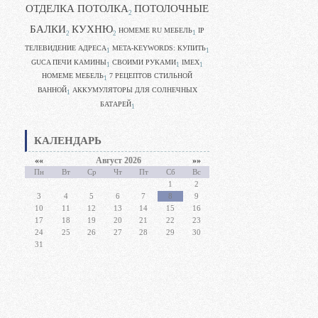
ОТДЕЛКА ПОТОЛКА
ПОТОЛОЧНЫЕ
2
БАЛКИ
КУХНЮ
HOMEME RU МЕБЕЛЬ
IP
1
2
2
ТЕЛЕВИДЕНИЕ АДРЕСА
META-KEYWORDS: КУПИТЬ
1
1
GUCA ПЕЧИ КАМИНЫ
CВОИМИ РУКАМИ
IMEX
1
1
1
HOMEME МЕБЕЛЬ
7 РЕЦЕПТОВ СТИЛЬНОЙ
1
ВАННОЙ
АККУМУЛЯТОРЫ ДЛЯ СОЛНЕЧНЫХ
1
БАТАРЕЙ
1
КАЛЕНДАРЬ
««
Август 2026
»»
Пн
Вт
Ср
Чт
Пт
Сб
Вс
1
2
3
4
5
6
7
8
9
10
11
12
13
14
15
16
17
18
19
20
21
22
23
24
25
26
27
28
29
30
31