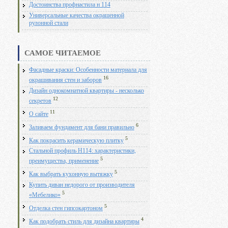
Достоинства профнастила н 114
Универсальные качества окрашенной
рулонной стали
САМОЕ ЧИТАЕМОЕ
Фасадные краски: Особенности материала для
16
окрашивания стен и заборов
Дизайн однокомнатной квартиры - несколько
12
секретов
11
О сайте
6
Заливаем фундамент для бани правильно
5
Как покрасить керамическую плитку
Стальной профиль Н114: характеристики,
5
преимущества, применение
5
Как выбрать кухонную вытяжку
Купить диван недорого от производителя
5
«Мебелико»
5
Отделка стен гипсокартоном
4
Как подобрать стиль для дизайна квартиры