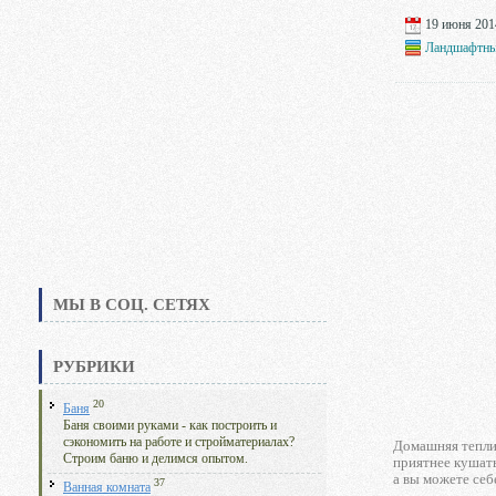
19 июня 2014
Ландшафтны
МЫ В СОЦ. СЕТЯХ
РУБРИКИ
20
Баня
Баня своими руками - как построить и
сэкономить на работе и стройматериалах?
Домашняя тепли
Строим баню и делимся опытом.
приятнее кушать
а вы можете се
37
Ванная комната