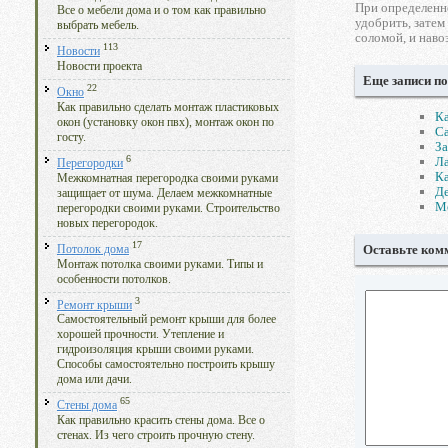
При определенно
Все о мебели дома и о том как правильно
удобрить, затем
выбрать мебель.
соломой, и наво
113
Новости
Новости проекта
Еще записи по
22
Окно
Как правильно сделать монтаж пластиковых
Ка
окон (установку окон пвх), монтаж окон по
Са
госту.
За
6
Ла
Перегородки
Ка
Межкомнатная перегородка своими руками
Де
защищает от шума. Делаем межкомнатные
М
перегородки своими руками. Строительство
новых перегородок.
17
Оставьте ком
Потолок дома
Монтаж потолка своими руками. Типы и
особенности потолков.
3
Ремонт крыши
Самостоятельный ремонт крыши для более
хорошей прочности. Утепление и
гидроизоляция крыши своими руками.
Способы самостоятельно построить крышу
дома или дачи.
65
Стены дома
Как правильно красить стены дома. Все о
стенах. Из чего строить прочную стену.