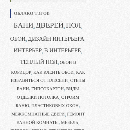
ОБЛАКО ТЭГОВ
БАНИ
ДВЕРЕЙ
ПОЛ
4
4
4
ОБОИ
ДИЗАЙН ИНТЕРЬЕРА
3
3
ИНТЕРЬЕР
В ИНТЕРЬЕРЕ
3
3
ТЕПЛЫЙ ПОЛ
ОБОИ В
3
КОРИДОР
КАК КЛЕИТЬ ОБОИ
КАК
2
2
ИЗБАВИТЬСЯ ОТ ПЛЕСЕНИ
СТЕНЫ
2
БАНИ
ГИПСОКАРТОН
ВИДЫ
2
2
ОТДЕЛКИ ПОТОЛКА
СТРОИМ
2
БАНЮ
ПЛАСТИКОВЫХ ОКОН
2
2
МЕЖКОМНАТНЫЕ ДВЕРИ
РЕМОНТ
2
ВАННОЙ КОМНАТЫ
МЕБЕЛЬ
2
2