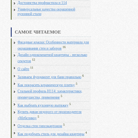
Достоинства профнастила н 114
Универсальные качества окрашенной
рулонной стали
САМОЕ ЧИТАЕМОЕ
Фасадные краски: Особенности материала для
16
окрашивания стен и заборов
Дизайн однокомнатной квартиры - несколько
12
секретов
11
О сайте
6
Заливаем фундамент для бани правильно
5
Как покрасить керамическую плитку
Стальной профиль Н114: характеристики,
5
преимущества, применение
5
Как выбрать кухонную вытяжку
Купить диван недорого от производителя
5
«Мебелико»
5
Отделка стен гипсокартоном
4
Как подобрать стиль для дизайна квартиры