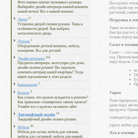
Фото ванных комнат маленького размера.
Построить тепли
Выбирайте дизайн интерьера ванной комнаты
обустройству т
вашей мечты! Все о ванной комнате.
растений, главн
17
Двери
Петрушка в те
Установка дверей своими руками. Типы и
Такое полезное 
особенности дверей. Как выбрать
быстро растет, 
металлическую дверь.
только перед цв
1
Детская
Салат в теплиц
Оборудование детской комнаты, мебель,
освещение. Все для детской.
Салат — это так
год. Причем вам
152
Дизайн интерьера
пару недель. Сп
Предметы интерьера, аксессуары для дома,
дизайн своими руками! Вы задумали
ко
изменить интерьер вашей квартиры? Тогда
Пе
ищите вдохновение в этом разделе.
Ес
Пр
2
Канализация
3
Укроп
Кровля
Как узнать, что кровля нуждается в ремонте?
Тоже прекрасно 
Как правильно спланировать замену кровли?
даже пару месяц
Узнайте все о кровлях на нашем сайте.
продукта. Однак
14
Ландшафтный дизайн
температура дол
Ландшафтный дизайн своими руками.
укроп любит дос
42
Мебель
Мебель для кухни, мебель для спальни,
Лук в теплице
мебель для гостинной, мебель для ванной.