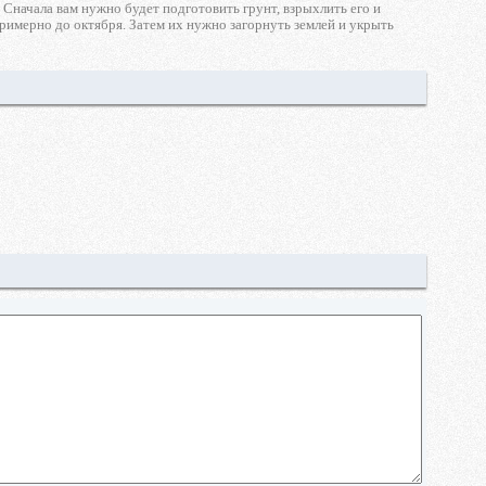
 Сначала вам нужно будет подготовить грунт, взрыхлить его и
римерно до октября. Затем их нужно загорнуть землей и укрыть