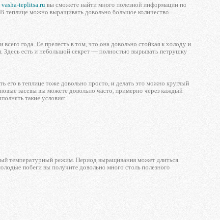
е
vasha-teplitsa.ru
вы сможете найти много полезной информации по
. В теплице можно выращивать довольно большое количество
сего года. Ее прелесть в том, что она довольно стойкая к холоду и
ом. Здесь есть и небольшой секрет — полностью вырывать петрушку
ь его в теплице тоже довольно просто, и делать это можно круглый
ь новые засевы вы можете довольно часто, примерно через каждый
ыполнять такие условия:
иятный температурный режим. Период выращивания может длиться
молодые побеги вы получите довольно много столь полезного