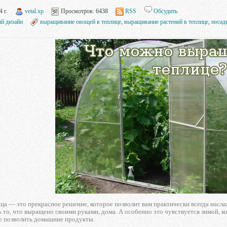
 г.
vetal.xp
Просмотров:
6438
RSS
Обсудить
й дизайн
выращивание овощей в теплице
,
выращивание растений в теплице
,
посад
ца — это прекрасное решение, которое позволит вам практически всегда нас
 то, что выращено своими руками, дома. А особенно это чувствуется зимой, к
бе позволить домашние продукты.