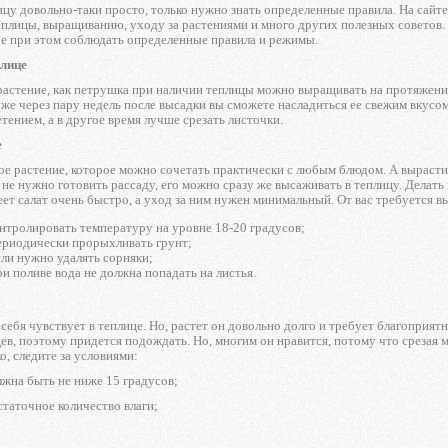
цу довольно-таки просто, только нужно знать определенные правила. На сайт
еплицы, выращиванию, уходу за растениями и много других полезных советов
ое при этом соблюдать определенные правила и режимы.
плице
растение, как петрушка при наличии теплицы можно выращивать на протяжении в
уже через пару недель после высадки вы сможете насладиться ее свежим вкус
етением, а в другое время лучше срезать листочки.
е
ое растение, которое можно сочетать практически с любым блюдом. А вырастит
 не нужно готовить рассаду, его можно сразу же высаживать в теплицу. Делат
еет салат очень быстро, а уход за ним нужен минимальный. От вас требуется в
нтролировать температуру на уровне 18-20 градусов;
риодически прорыхливать грунт;
ли нужно удалять сорняки;
и поливе вода не должна попадать на листья.
себя чувствует в теплице. Но, растет он довольно долго и требует благопр
ев, поэтому придется подождать. Но, многим он нравится, потому что срезая 
о, следите за условиями:
жна быть не ниже 15 градусов;
таточное количество влаги;