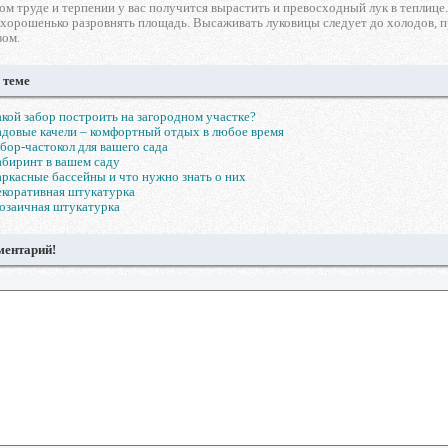
м труде и терпении у вас получится вырастить и превосходный лук в теплице.
 хорошенько разровнять площадь. Высаживать луковицы следует до холодов, п
зом.
 теме
кой забор построить на загородном участке?
довые качели – комфортный отдых в любое время
бор-частокол для вашего сада
биринт в вашем саду
ркасные бассейны и что нужно знать о них
коративная штукатурка
озаичная штукатурка
ментарий!