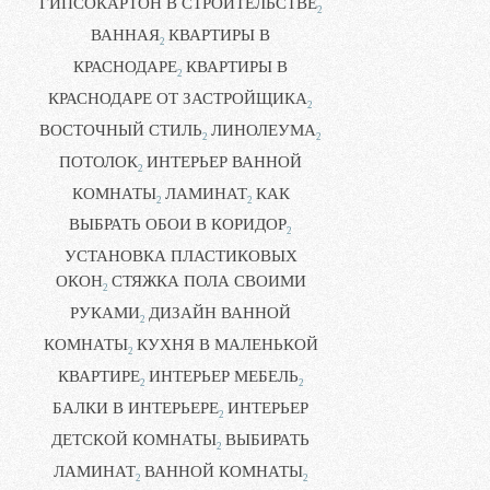
ГИПСОКАРТОН В СТРОИТЕЛЬСТВЕ
2
ВАННАЯ
КВАРТИРЫ В
2
КРАСНОДАРЕ
КВАРТИРЫ В
2
КРАСНОДАРЕ ОТ ЗАСТРОЙЩИКА
2
ВОСТОЧНЫЙ СТИЛЬ
ЛИНОЛЕУМА
2
2
ПОТОЛОК
ИНТЕРЬЕР ВАННОЙ
2
КОМНАТЫ
ЛАМИНАТ
КАК
2
2
ВЫБРАТЬ ОБОИ В КОРИДОР
2
УСТАНОВКА ПЛАСТИКОВЫХ
ОКОН
СТЯЖКА ПОЛА СВОИМИ
2
РУКАМИ
ДИЗАЙН ВАННОЙ
2
КОМНАТЫ
КУХНЯ В МАЛЕНЬКОЙ
2
КВАРТИРЕ
ИНТЕРЬЕР МЕБЕЛЬ
2
2
БАЛКИ В ИНТЕРЬЕРЕ
ИНТЕРЬЕР
2
ДЕТСКОЙ КОМНАТЫ
ВЫБИРАТЬ
2
ЛАМИНАТ
ВАННОЙ КОМНАТЫ
2
2