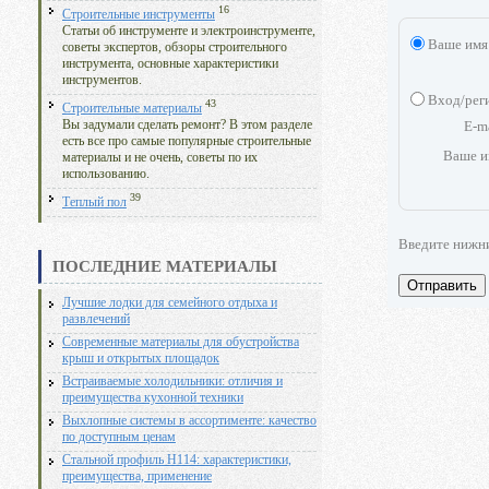
16
Строительные инструменты
Статьи об инструменте и электроинструменте,
Ваше имя
советы экспертов, обзоры строительного
инструмента, основные характеристики
инструментов.
Вход/рег
43
Строительные материалы
E-m
Вы задумали сделать ремонт? В этом разделе
есть все про самые популярные строительные
Ваше и
материалы и не очень, советы по их
использованию.
39
Теплый пол
Введите нижн
ПОСЛЕДНИЕ МАТЕРИАЛЫ
Отправить
Лучшие лодки для семейного отдыха и
развлечений
Современные материалы для обустройства
крыш и открытых площадок
Встраиваемые холодильники: отличия и
преимущества кухонной техники
Выхлопные системы в ассортименте: качество
по доступным ценам
Стальной профиль Н114: характеристики,
преимущества, применение