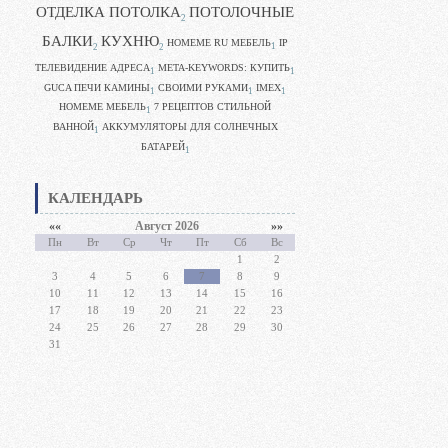
ОТДЕЛКА ПОТОЛКА
ПОТОЛОЧНЫЕ
2
БАЛКИ
КУХНЮ
HOMEME RU МЕБЕЛЬ
IP
1
2
2
ТЕЛЕВИДЕНИЕ АДРЕСА
META-KEYWORDS: КУПИТЬ
1
1
GUCA ПЕЧИ КАМИНЫ
CВОИМИ РУКАМИ
IMEX
1
1
1
HOMEME МЕБЕЛЬ
7 РЕЦЕПТОВ СТИЛЬНОЙ
1
ВАННОЙ
АККУМУЛЯТОРЫ ДЛЯ СОЛНЕЧНЫХ
1
БАТАРЕЙ
1
КАЛЕНДАРЬ
««
Август 2026
»»
Пн
Вт
Ср
Чт
Пт
Сб
Вс
1
2
3
4
5
6
7
8
9
10
11
12
13
14
15
16
17
18
19
20
21
22
23
24
25
26
27
28
29
30
31