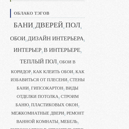
ОБЛАКО ТЭГОВ
БАНИ
ДВЕРЕЙ
ПОЛ
4
4
4
ОБОИ
ДИЗАЙН ИНТЕРЬЕРА
3
3
ИНТЕРЬЕР
В ИНТЕРЬЕРЕ
3
3
ТЕПЛЫЙ ПОЛ
ОБОИ В
3
КОРИДОР
КАК КЛЕИТЬ ОБОИ
КАК
2
2
ИЗБАВИТЬСЯ ОТ ПЛЕСЕНИ
СТЕНЫ
2
БАНИ
ГИПСОКАРТОН
ВИДЫ
2
2
ОТДЕЛКИ ПОТОЛКА
СТРОИМ
2
БАНЮ
ПЛАСТИКОВЫХ ОКОН
2
2
МЕЖКОМНАТНЫЕ ДВЕРИ
РЕМОНТ
2
ВАННОЙ КОМНАТЫ
МЕБЕЛЬ
2
2