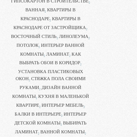
ГИПСОКАРТОН В СТРОИТЕЛЬСТВЕ
2
ВАННАЯ
КВАРТИРЫ В
2
КРАСНОДАРЕ
КВАРТИРЫ В
2
КРАСНОДАРЕ ОТ ЗАСТРОЙЩИКА
2
ВОСТОЧНЫЙ СТИЛЬ
ЛИНОЛЕУМА
2
2
ПОТОЛОК
ИНТЕРЬЕР ВАННОЙ
2
КОМНАТЫ
ЛАМИНАТ
КАК
2
2
ВЫБРАТЬ ОБОИ В КОРИДОР
2
УСТАНОВКА ПЛАСТИКОВЫХ
ОКОН
СТЯЖКА ПОЛА СВОИМИ
2
РУКАМИ
ДИЗАЙН ВАННОЙ
2
КОМНАТЫ
КУХНЯ В МАЛЕНЬКОЙ
2
КВАРТИРЕ
ИНТЕРЬЕР МЕБЕЛЬ
2
2
БАЛКИ В ИНТЕРЬЕРЕ
ИНТЕРЬЕР
2
ДЕТСКОЙ КОМНАТЫ
ВЫБИРАТЬ
2
ЛАМИНАТ
ВАННОЙ КОМНАТЫ
2
2