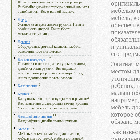
оригиналь
Фото ванных комнат маленького размера.
Выбирайте дизайн интерьера ванной комнаты
мебелью н
вашей мечты! Все о ванной комнате.
мебель, к
17
Двери
обеспечив
Установка дверей своими руками. Типы и
особенности дверей. Как выбрать
показателе
металлическую дверь.
обязатель
1
Детская
и уникаль
Оборудование детской комнаты, мебель,
освещение. Все для детской.
его предм
152
Дизайн интерьера
Элитная м
Предметы интерьера, аксессуары для дома,
дизайн своими руками! Вы задумали
местом для
изменить интерьер вашей квартиры? Тогда
утончённой
ищите вдохновение в этом разделе.
ребёнок, 
2
Канализация
малыш обя
3
Кровля
например,
Как узнать, что кровля нуждается в ремонте?
Как правильно спланировать замену кровли?
мебель до
Узнайте все о кровлях на нашем сайте.
которое о
14
Ландшафтный дизайн
обязано м
Ландшафтный дизайн своими руками.
42
Мебель
Как извес
Мебель для кухни, мебель для спальни,
уникально
мебель для гостинной, мебель для ванной.