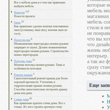
Все о мебели дома и о том как правильно
которые и
выбрать мебель.
мебель мо
113
Новости
магазинах
Новости проекта
мебель со
22
Окно
Как правильно сделать монтаж пластиковых
стили в не
окон (установку окон пвх), монтаж окон по
не понрави
госту.
что вы хот
6
Перегородки
что дизай
Межкомнатная перегородка своими руками
защищает от шума. Делаем межкомнатные
жизнь люб
перегородки своими руками. Строительство
интерьер.
новых перегородок.
17
а так же 
Потолок дома
Монтаж потолка своими руками. Типы и
сразу ста
особенности потолков.
окружающи
3
Ремонт крыши
Самостоятельный ремонт крыши для более
хорошей прочности. Утепление и
Еще запи
гидроизоляция крыши своими руками.
Способы самостоятельно построить крышу
дома или дачи.
М
65
Стены дома
Н
Как правильно красить стены дома. Все о
У
стенах. Из чего строить прочную стену.