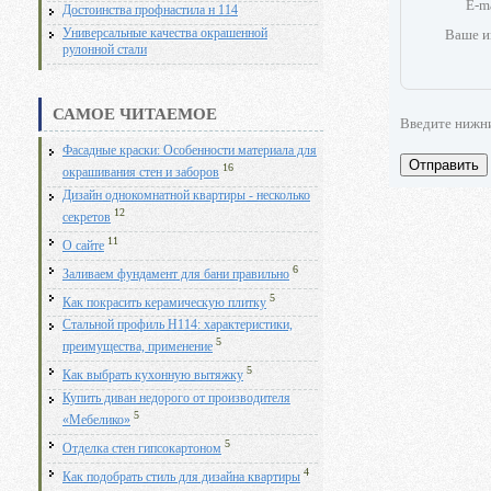
E-m
Достоинства профнастила н 114
Ваше и
Универсальные качества окрашенной
рулонной стали
САМОЕ ЧИТАЕМОЕ
Введите нижн
Фасадные краски: Особенности материала для
Отправить
16
окрашивания стен и заборов
Дизайн однокомнатной квартиры - несколько
12
секретов
11
О сайте
6
Заливаем фундамент для бани правильно
5
Как покрасить керамическую плитку
Стальной профиль Н114: характеристики,
5
преимущества, применение
5
Как выбрать кухонную вытяжку
Купить диван недорого от производителя
5
«Мебелико»
5
Отделка стен гипсокартоном
4
Как подобрать стиль для дизайна квартиры