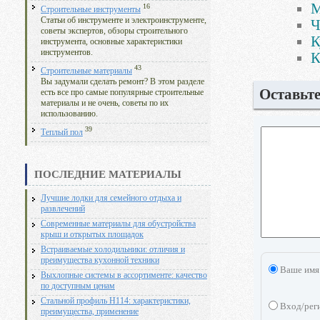
М
16
Строительные инструменты
Статьи об инструменте и электроинструменте,
Ч
советы экспертов, обзоры строительного
К
инструмента, основные характеристики
инструментов.
К
43
Строительные материалы
Вы задумали сделать ремонт? В этом разделе
Оставьт
есть все про самые популярные строительные
материалы и не очень, советы по их
использованию.
39
Теплый пол
ПОСЛЕДНИЕ МАТЕРИАЛЫ
Лучшие лодки для семейного отдыха и
развлечений
Современные материалы для обустройства
крыш и открытых площадок
Встраиваемые холодильники: отличия и
преимущества кухонной техники
Ваше имя
Выхлопные системы в ассортименте: качество
по доступным ценам
Стальной профиль Н114: характеристики,
Вход/рег
преимущества, применение