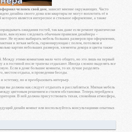
оформил человек свой дом
, зависит мнение окружающих. Часто
идею дизайна своего дома или квартиры не могут воплотить её в
 которого является интересное и стильное оформление, а также
 оправдывать ожидания гостей, так как даже если ремонт практически
зошло, вам нужно следовать обычным правилам дизайнера –
орнее. Не нужно выбирать мебель больших размеров при оформлении,
пактная и легкая мебель, гармонирующая с полом, потолком и
сколько картин небольших размеров, элементы декора и цветы также
ей. Между этими комнатами мало чего общего, но это лишь на первый
 ну а в гостиной после трапезы отдыхают. Иногда сложно выделять все
вую. Если в доме большие комнаты, то их лучше разделять
о, местом отдыха, и проведения беседы.
и эстетику, но и преобразовать интерьер.
ищи вы должны как следует отдыхать и расслабляться. Мягкая мебель
я между цветовым решением и стилем обстановки. Теперь перейдем к
рритория. В ней должна присутствовать тихая, спокойная атмосфера,
будущий дизайн комнат или воспользуйтесь консультациями опытных