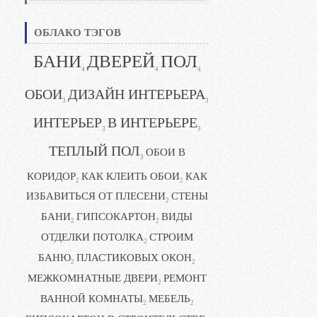
ОБЛАКО ТЭГОВ
БАНИ
ДВЕРЕЙ
ПОЛ
4
4
4
ОБОИ
ДИЗАЙН ИНТЕРЬЕРА
3
3
ИНТЕРЬЕР
В ИНТЕРЬЕРЕ
3
3
ТЕПЛЫЙ ПОЛ
ОБОИ В
3
КОРИДОР
КАК КЛЕИТЬ ОБОИ
КАК
2
2
ИЗБАВИТЬСЯ ОТ ПЛЕСЕНИ
СТЕНЫ
2
БАНИ
ГИПСОКАРТОН
ВИДЫ
2
2
ОТДЕЛКИ ПОТОЛКА
СТРОИМ
2
БАНЮ
ПЛАСТИКОВЫХ ОКОН
2
2
МЕЖКОМНАТНЫЕ ДВЕРИ
РЕМОНТ
2
ВАННОЙ КОМНАТЫ
МЕБЕЛЬ
2
2