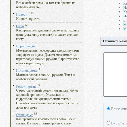
Ка
Все о мебели дома и о том как правильно
Ис
выбрать мебель.
Кл
113
Новости
Ин
Новости проекта
Ег
Ме
22
Окно
Мо
Как правильно сделать монтаж пластиковых
окон (установку окон пвх), монтаж окон по
госту.
Оставьте ком
6
Перегородки
Межкомнатная перегородка своими руками
защищает от шума. Делаем межкомнатные
перегородки своими руками. Строительство
новых перегородок.
17
Потолок дома
Монтаж потолка своими руками. Типы и
особенности потолков.
3
Ремонт крыши
Самостоятельный ремонт крыши для более
хорошей прочности. Утепление и
гидроизоляция крыши своими руками.
Способы самостоятельно построить крышу
дома или дачи.
Ваше имя
65
Стены дома
Как правильно красить стены дома. Все о
Вход/рег
стенах. Из чего строить прочную стену.