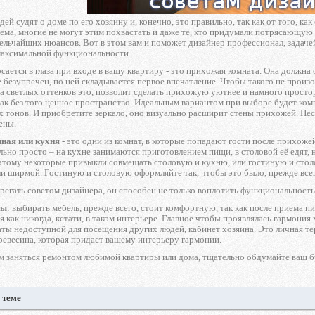
й судят о доме по его хозяину и, конечно, это правильно, так как от того, как
ема, многие не могут этим похвастать и даже те, кто придумали потрясающую 
ельчайших нюансов. Вот в этом вам и поможет дизайнер профессионал, задачей
максимальной функциональности.
сается в глаза при входе в вашу квартиру - это прихожая комната. Она должна
е безупречен, по ней складывается первое впечатление. Чтобы такого не прои
а светлых оттенков это, позволит сделать прихожую уютнее и намного прост
так без того ценное пространство. Идеальным вариантом при выборе будет ком
х тонов. И приобретите зеркало, оно визуально расширит стены прихожей. Не
ены.
иная или кухня
- это одни из комнат, в которые попадают гости после прихож
ольно просто – на кухне занимаются приготовлением пищи, в столовой её едят,
этому некоторые привыкли совмещать столовую и кухню, или гостиную и столо
и ширмой. Гостиную и столовую оформляйте так, чтобы это было, прежде всег
регать советом дизайнера, он способен не только воплотить функциональность 
ты
: выбирать мебель, прежде всего, стоит комфортную, так как после приема п
я как никогда, кстати, в таком интерьере. Главное чтобы проявлялась гармони
ты недоступной для посещения других людей, кабинет хозяина. Это личная те
ревесина, которая придаст вашему интерьеру гармонии.
ем заняться ремонтом любимой квартиры или дома, тщательно обдумайте ваш 
 теме