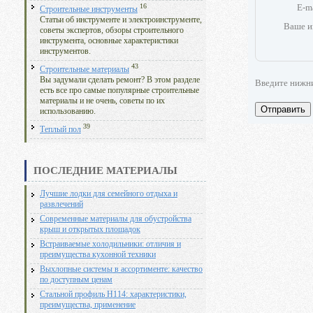
E-m
16
Строительные инструменты
Статьи об инструменте и электроинструменте,
Ваше и
советы экспертов, обзоры строительного
инструмента, основные характеристики
инструментов.
43
Строительные материалы
Вы задумали сделать ремонт? В этом разделе
Введите нижн
есть все про самые популярные строительные
материалы и не очень, советы по их
Отправить
использованию.
39
Теплый пол
ПОСЛЕДНИЕ МАТЕРИАЛЫ
Лучшие лодки для семейного отдыха и
развлечений
Современные материалы для обустройства
крыш и открытых площадок
Встраиваемые холодильники: отличия и
преимущества кухонной техники
Выхлопные системы в ассортименте: качество
по доступным ценам
Стальной профиль Н114: характеристики,
преимущества, применение