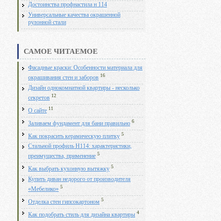
Достоинства профнастила н 114
Универсальные качества окрашенной
рулонной стали
САМОЕ ЧИТАЕМОЕ
Фасадные краски: Особенности материала для
16
окрашивания стен и заборов
Дизайн однокомнатной квартиры - несколько
12
секретов
11
О сайте
6
Заливаем фундамент для бани правильно
5
Как покрасить керамическую плитку
Стальной профиль Н114: характеристики,
5
преимущества, применение
5
Как выбрать кухонную вытяжку
Купить диван недорого от производителя
5
«Мебелико»
5
Отделка стен гипсокартоном
4
Как подобрать стиль для дизайна квартиры