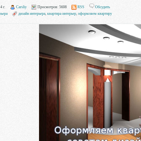
4 г.
Carsliy
Просмотров:
5608
RSS
Обсудить
рьера
дизайн интерьера
,
квартира интерьер
,
оформляем квартиру