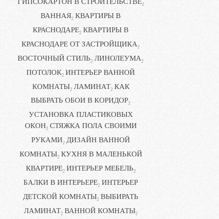
ГИПСОКАРТОН В СТРОИТЕЛЬСТВЕ
2
ВАННАЯ
КВАРТИРЫ В
2
КРАСНОДАРЕ
КВАРТИРЫ В
2
КРАСНОДАРЕ ОТ ЗАСТРОЙЩИКА
2
ВОСТОЧНЫЙ СТИЛЬ
ЛИНОЛЕУМА
2
2
ПОТОЛОК
ИНТЕРЬЕР ВАННОЙ
2
КОМНАТЫ
ЛАМИНАТ
КАК
2
2
ВЫБРАТЬ ОБОИ В КОРИДОР
2
УСТАНОВКА ПЛАСТИКОВЫХ
ОКОН
СТЯЖКА ПОЛА СВОИМИ
2
РУКАМИ
ДИЗАЙН ВАННОЙ
2
КОМНАТЫ
КУХНЯ В МАЛЕНЬКОЙ
2
КВАРТИРЕ
ИНТЕРЬЕР МЕБЕЛЬ
2
2
БАЛКИ В ИНТЕРЬЕРЕ
ИНТЕРЬЕР
2
ДЕТСКОЙ КОМНАТЫ
ВЫБИРАТЬ
2
ЛАМИНАТ
ВАННОЙ КОМНАТЫ
2
2