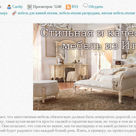
г.
Carsliy
Просмотров:
5248
RSS
Обсудить
рьера
мебель для ванной италия
,
мебель италии распродажа
,
мягкая мебель италия
мает, что качественная мебель обязательно должна быть невероятно дорогой, со
у, такая кухня является просто сказкой и гарантия высокая, но тогда в чем же 
. Они полагают, что совсем не важно, как ты выглядишь и на какой должности
ый будет радовать глаз каждый божий день. Взять, к примеру, их превосходну