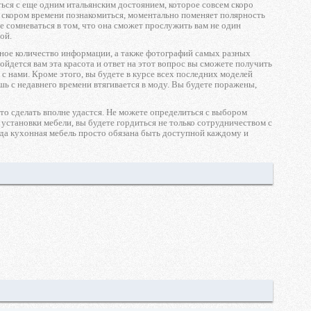
иться с еще одним итальянским достоянием, которое совсем скоро
 в скором времени познакомиться, моментально поменяет полярность
е сомневаться в том, что она сможет прослужить вам не один
ой.
очное количество информации, а также фотографий самых разных
ойдется вам эта красота и ответ на этот вопрос вы сможете получить
с нами. Кроме этого, вы будете в курсе всех последних моделей
ь с недавнего времени втягивается в моду. Вы будете поражены,
это сделать вполне удастся. Не можете определиться с выбором
 установки мебели, вы будете гордиться не только сотрудничеством с
гда кухонная мебель просто обязана быть доступной каждому и