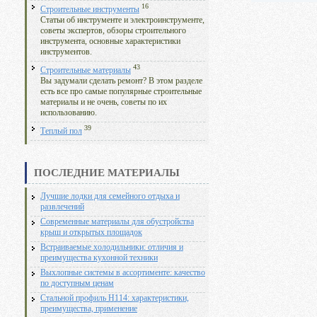
16
Строительные инструменты
Статьи об инструменте и электроинструменте,
советы экспертов, обзоры строительного
инструмента, основные характеристики
инструментов.
43
Строительные материалы
Вы задумали сделать ремонт? В этом разделе
есть все про самые популярные строительные
материалы и не очень, советы по их
использованию.
39
Теплый пол
ПОСЛЕДНИЕ МАТЕРИАЛЫ
Лучшие лодки для семейного отдыха и
развлечений
Современные материалы для обустройства
крыш и открытых площадок
Встраиваемые холодильники: отличия и
преимущества кухонной техники
Выхлопные системы в ассортименте: качество
по доступным ценам
Стальной профиль Н114: характеристики,
преимущества, применение