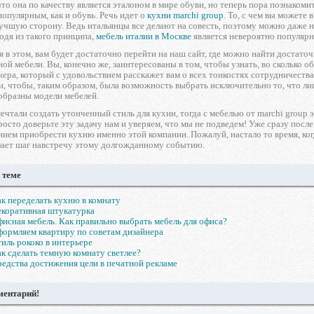
что она по качеству является эталоном в мире обуви, но теперь пора познаком
популярным, как и обувь. Речь идет о
кухни marchi group
. То, с чем вы можете
учшую сторону. Ведь итальянцы все делают на совесть, поэтому можно даже н
ходя из такого принципа,
мебель италии в Москве
является невероятно популярн
 в этом, вам будет достаточно перейти на наш сайт, где можно найти достат
ой мебели. Вы, конечно же, заинтересованы в том, чтобы узнать, во сколько об
ера, который с удовольствием расскажет вам о всех тонкостях сотрудничества 
, чтобы, таким образом, была возможность выбрать исключительно то, что лиш
образны модели мебелей.
мечтали создать утонченный стиль для кухни, тогда с мебелью от marchi group 
росто доверьте эту задачу нам и уверяем, что мы не подведем! Уже сразу после
нием приобрести кухню именно этой компании. Пожалуй, настало то время, ко
елает шаг навстречу этому долгожданному событию.
 теме
к переделать кухню в комнату
коративная штукатурка
исная мебель. Как правильно выбрать мебель для офиса?
ормляем квартиру по советам дизайнера
иль рококо в интерьере
к сделать темную комнату светлее?
едства достижения цели в печатной рекламе
ментарий!