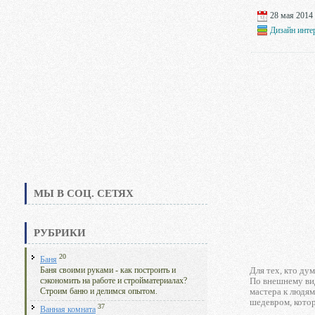
28 мая 2014 
Дизайн инте
МЫ В СОЦ. СЕТЯХ
РУБРИКИ
20
Баня
Для тех, кто ду
Баня своими руками - как построить и
По внешнему вид
сэкономить на работе и стройматериалах?
мастера к людям
Строим баню и делимся опытом.
шедевром, котор
37
Ванная комната