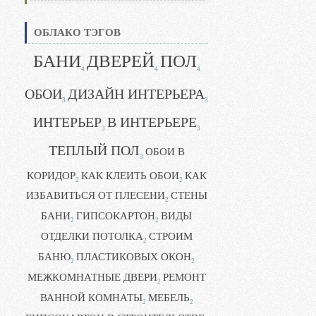
ОБЛАКО ТЭГОВ
БАНИ
ДВЕРЕЙ
ПОЛ
4
4
4
ОБОИ
ДИЗАЙН ИНТЕРЬЕРА
3
3
ИНТЕРЬЕР
В ИНТЕРЬЕРЕ
3
3
ТЕПЛЫЙ ПОЛ
ОБОИ В
3
КОРИДОР
КАК КЛЕИТЬ ОБОИ
КАК
2
2
ИЗБАВИТЬСЯ ОТ ПЛЕСЕНИ
СТЕНЫ
2
БАНИ
ГИПСОКАРТОН
ВИДЫ
2
2
ОТДЕЛКИ ПОТОЛКА
СТРОИМ
2
БАНЮ
ПЛАСТИКОВЫХ ОКОН
2
2
МЕЖКОМНАТНЫЕ ДВЕРИ
РЕМОНТ
2
ВАННОЙ КОМНАТЫ
МЕБЕЛЬ
2
2