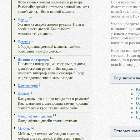
Всем известно, 
Фото ванных комнат маленького размера.
будет таким же 
Выбирайте дизайн интерьера ванной комнаты
вашей жизни в л
вашей мечты! Все о ванной комнате.
десяток лет. Ис
17
Двери
Чтобы убедиться
Установка дверей своими руками. Типы и
вариаций кухонн
особенности дверей. Как выбрать
у нашего менедж
металлическую дверь.
кухонной мебели
1
Детская
насколько разно
Оборудование детской комнаты, мебель,
Если вы всегда 
освещение. Все для детской.
мебели? Тогда п
152
Дизайн интерьера
нами, но и реше
Предметы интерьера, аксессуары для дома,
marchi group д
дизайн своими руками! Вы задумали
изменить интерьер вашей квартиры? Тогда
Еще записи по
ищите вдохновение в этом разделе.
2
Канализация
Ка
3
Де
Кровля
Оф
Как узнать, что кровля нуждается в ремонте?
Оф
Как правильно спланировать замену кровли?
Ст
Узнайте все о кровлях на нашем сайте.
Ка
14
Ландшафтный дизайн
Ср
Ландшафтный дизайн своими руками.
42
Мебель
Оставьте ком
Мебель для кухни, мебель для спальни,
мебель для гостинной, мебель для ванной.