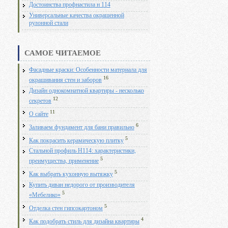
Достоинства профнастила н 114
Универсальные качества окрашенной
рулонной стали
САМОЕ ЧИТАЕМОЕ
Фасадные краски: Особенности материала для
16
окрашивания стен и заборов
Дизайн однокомнатной квартиры - несколько
12
секретов
11
О сайте
6
Заливаем фундамент для бани правильно
5
Как покрасить керамическую плитку
Стальной профиль Н114: характеристики,
5
преимущества, применение
5
Как выбрать кухонную вытяжку
Купить диван недорого от производителя
5
«Мебелико»
5
Отделка стен гипсокартоном
4
Как подобрать стиль для дизайна квартиры