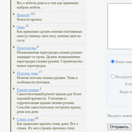
Все о мебели дома и о том как правильно
выбрать мебель.
113
Новости
Новости проекта
22
Окно
Как правильно сделать монтаж пластиковых
окон (установку окон пвх), монтаж окон по
госту.
6
Перегородки
Межкомнатная перегородка своими руками
защищает от шума. Делаем межкомнатные
перегородки своими руками. Строительство
Ваше имя
новых перегородок.
17
Потолок дома
Вход/рег
Монтаж потолка своими руками. Типы и
особенности потолков.
E-m
3
Ремонт крыши
Ваше и
Самостоятельный ремонт крыши для более
хорошей прочности. Утепление и
гидроизоляция крыши своими руками.
Способы самостоятельно построить крышу
дома или дачи.
Введите нижн
65
Стены дома
Как правильно красить стены дома. Все о
Отправить
стенах. Из чего строить прочную стену.