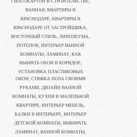
ГИПСОКАРТОН В СТРОИТЕЛЬСТВЕ
2
ВАННАЯ
КВАРТИРЫ В
2
КРАСНОДАРЕ
КВАРТИРЫ В
2
КРАСНОДАРЕ ОТ ЗАСТРОЙЩИКА
2
ВОСТОЧНЫЙ СТИЛЬ
ЛИНОЛЕУМА
2
2
ПОТОЛОК
ИНТЕРЬЕР ВАННОЙ
2
КОМНАТЫ
ЛАМИНАТ
КАК
2
2
ВЫБРАТЬ ОБОИ В КОРИДОР
2
УСТАНОВКА ПЛАСТИКОВЫХ
ОКОН
СТЯЖКА ПОЛА СВОИМИ
2
РУКАМИ
ДИЗАЙН ВАННОЙ
2
КОМНАТЫ
КУХНЯ В МАЛЕНЬКОЙ
2
КВАРТИРЕ
ИНТЕРЬЕР МЕБЕЛЬ
2
2
БАЛКИ В ИНТЕРЬЕРЕ
ИНТЕРЬЕР
2
ДЕТСКОЙ КОМНАТЫ
ВЫБИРАТЬ
2
ЛАМИНАТ
ВАННОЙ КОМНАТЫ
2
2