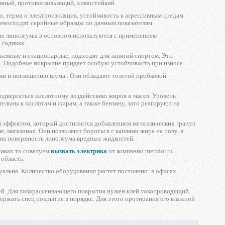
вный, противоскользящий, химостойкий.
, терма и электроизоляция, устойчивость к агрессивным средам.
евосходят серийные образцы по данным показателям.
ие линолеумы в основном используются с применением
 садиках.
ъемные и стационарные, подходят для занятий спортом. Это
. Подобное покрытие придает особую устойчивость при износе.
ми и поглощению шума.. Они обладают толстой пробковой
двергаться кислотному воздействию жиров и масел. Уровень
ельны к кислотам и жирам, а также бензину, зато реагируют на
 эффектом, который достигается добавлением металлических гранул
, магазинах. Они позволяют бороться с каплями жира на полу, в
 на поверхность линолеума вредных жидкостей.
никах то советуем
вызвать электрика
от компании meridor.ru.
область.
альна. Количество оборудования растет постоянно: в офисах,
клей. Для токорассеивающего покрытия нужен клей токопроводящий,
ржать спец покрытие в порядке. Для этого протирания его влажной