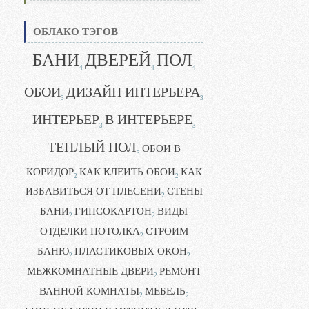
ОБЛАКО ТЭГОВ
БАНИ
ДВЕРЕЙ
ПОЛ
4
4
4
ОБОИ
ДИЗАЙН ИНТЕРЬЕРА
3
3
ИНТЕРЬЕР
В ИНТЕРЬЕРЕ
3
3
ТЕПЛЫЙ ПОЛ
ОБОИ В
3
КОРИДОР
КАК КЛЕИТЬ ОБОИ
КАК
2
2
ИЗБАВИТЬСЯ ОТ ПЛЕСЕНИ
СТЕНЫ
2
БАНИ
ГИПСОКАРТОН
ВИДЫ
2
2
ОТДЕЛКИ ПОТОЛКА
СТРОИМ
2
БАНЮ
ПЛАСТИКОВЫХ ОКОН
2
2
МЕЖКОМНАТНЫЕ ДВЕРИ
РЕМОНТ
2
ВАННОЙ КОМНАТЫ
МЕБЕЛЬ
2
2