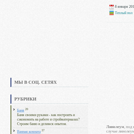
8 января 201
Теплый пол
МЫ В СОЦ. СЕТЯХ
РУБРИКИ
20
Баня
Баня своими руками - как построить и
сэкономить на работе и стройматериалах?
Строим баню и делимся опытом.
Линолеум
, под
37
случае линолеу
Ванная комната