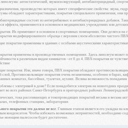
 линолеума: антистатический, звукоизолирующий, антибактерицидный, спорти
азначения, производство которых имеет специфические свойства: звука, гидро
умы обладают характеристиками, покрытия специального применения, они пр
бактерицидные состоят из антигрибковых и антибактерицидных добавок. Так
ся эффекта, применяются в основном в медицинских учреждениях или детских
рытия. Их применяют в основном в спортивных помещениях. Они делятся на с
окрытия модифицированного образца с верхним слоем абсолютно чистого ПВХ
ие покрытия применимы в зданиях с особыми акустическими характеристика
крытия применены в производственных помещениях. Здесь линолеум может по
йчивости к различным видам химикатов - от 0 до 4. ПВХ-покрытия не чувствит
йствие
щие покрытия. Или, иначе говоря, ПВХ покрытия обладают противоскользящим
 слой, Противоскользящие покрытия очень незаменимы, особенно в барах, кафе
анных комнатах, бассейнах, туалетах, кухнях. Велика возможность попадания
роблемы с электрикой в доме? Если понадобится электрик на новогодних празд
ает во всех районах Санкт-Петербурга и пригородных районах Ленинградской 
ических, тока рассеивающих и токопроводящих покрытий весьма и весьма акту
алах, телефонных станциях, лабораториях
ного покрытия это далеко не все
. Главным этапом является его укладка на 
мым конденсатом. Чтобы избежать возможных неприятностей, необходимо соде
тье моющим пылесосом будет достаточно.