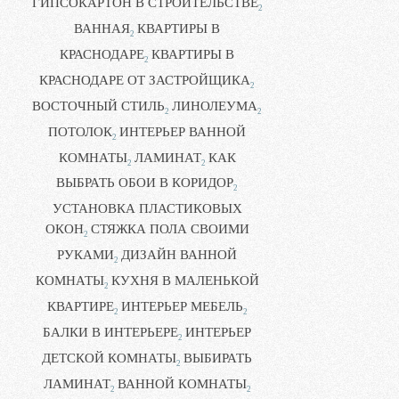
ГИПСОКАРТОН В СТРОИТЕЛЬСТВЕ
2
ВАННАЯ
КВАРТИРЫ В
2
КРАСНОДАРЕ
КВАРТИРЫ В
2
КРАСНОДАРЕ ОТ ЗАСТРОЙЩИКА
2
ВОСТОЧНЫЙ СТИЛЬ
ЛИНОЛЕУМА
2
2
ПОТОЛОК
ИНТЕРЬЕР ВАННОЙ
2
КОМНАТЫ
ЛАМИНАТ
КАК
2
2
ВЫБРАТЬ ОБОИ В КОРИДОР
2
УСТАНОВКА ПЛАСТИКОВЫХ
ОКОН
СТЯЖКА ПОЛА СВОИМИ
2
РУКАМИ
ДИЗАЙН ВАННОЙ
2
КОМНАТЫ
КУХНЯ В МАЛЕНЬКОЙ
2
КВАРТИРЕ
ИНТЕРЬЕР МЕБЕЛЬ
2
2
БАЛКИ В ИНТЕРЬЕРЕ
ИНТЕРЬЕР
2
ДЕТСКОЙ КОМНАТЫ
ВЫБИРАТЬ
2
ЛАМИНАТ
ВАННОЙ КОМНАТЫ
2
2