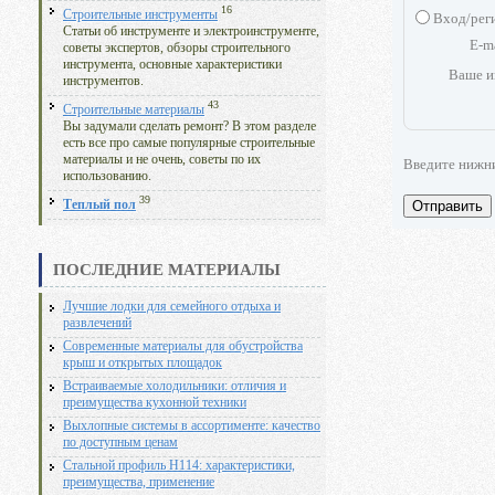
16
Строительные инструменты
Вход/рег
Статьи об инструменте и электроинструменте,
E-m
советы экспертов, обзоры строительного
инструмента, основные характеристики
Ваше и
инструментов.
43
Строительные материалы
Вы задумали сделать ремонт? В этом разделе
есть все про самые популярные строительные
материалы и не очень, советы по их
Введите нижн
использованию.
39
Отправить
Теплый пол
ПОСЛЕДНИЕ МАТЕРИАЛЫ
Лучшие лодки для семейного отдыха и
развлечений
Современные материалы для обустройства
крыш и открытых площадок
Встраиваемые холодильники: отличия и
преимущества кухонной техники
Выхлопные системы в ассортименте: качество
по доступным ценам
Стальной профиль Н114: характеристики,
преимущества, применение