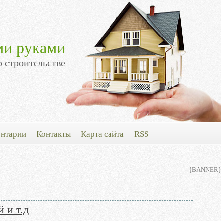
ми руками
о строительстве
нтарии
Контакты
Карта сайта
RSS
{BANNER}
 и т.д