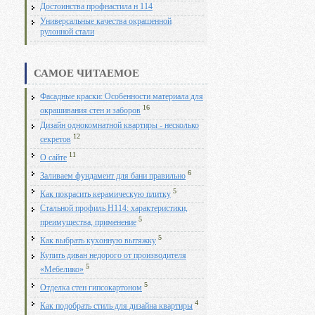
Достоинства профнастила н 114
Универсальные качества окрашенной
рулонной стали
САМОЕ ЧИТАЕМОЕ
Фасадные краски: Особенности материала для
16
окрашивания стен и заборов
Дизайн однокомнатной квартиры - несколько
12
секретов
11
О сайте
6
Заливаем фундамент для бани правильно
5
Как покрасить керамическую плитку
Стальной профиль Н114: характеристики,
5
преимущества, применение
5
Как выбрать кухонную вытяжку
Купить диван недорого от производителя
5
«Мебелико»
5
Отделка стен гипсокартоном
4
Как подобрать стиль для дизайна квартиры