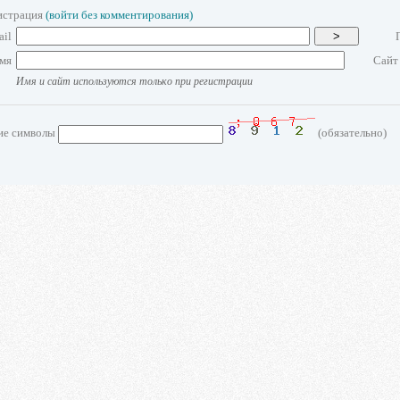
истрация
(войти без комментирования)
ail
>
мя
Сайт
Имя и сайт используются только при регистрации
ие символы
(обязательно)