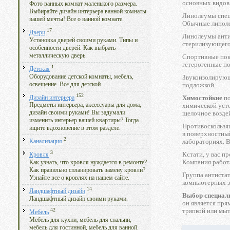
основных видов
Фото ванных комнат маленького размера.
Выбирайте дизайн интерьера ванной комнаты
Линолеумы спецн
вашей мечты! Все о ванной комнате.
Обычные линоле
17
Двери
Линолеумы анти
Установка дверей своими руками. Типы и
стерилизующего
особенности дверей. Как выбрать
металлическую дверь.
Спортивные пок
гетерогенные п
1
Детская
Оборудование детской комнаты, мебель,
Звукоизолирующ
освещение. Все для детской.
подложкой.
152
Химостойкие
по
Дизайн интерьера
химической усто
Предметы интерьера, аксессуары для дома,
щелочное возде
дизайн своими руками! Вы задумали
изменить интерьер вашей квартиры? Тогда
Противоскользя
ищите вдохновение в этом разделе.
в поверхностный
2
лабораториях. В
Канализация
3
Кстати, у вас п
Кровля
Компания работ
Как узнать, что кровля нуждается в ремонте?
Как правильно спланировать замену кровли?
Группа антистат
Узнайте все о кровлях на нашем сайте.
компьютерных з
14
Ландшафтный дизайн
Выбор специаль
Ландшафтный дизайн своими руками.
он является пря
тряпкой или мы
42
Мебель
Мебель для кухни, мебель для спальни,
мебель для гостинной, мебель для ванной.