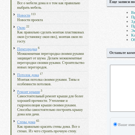
Еще записи по
Все о мебели дома и о том как правильно
выбрать мебель.
Вы
113
Новости
Пр
Новости проекта
Зд
Пр
22
Окно
Эк
Как правильно сделать монтаж пластиковых
Ка
окон (установку окон пвх), монтаж окон по
Об
госту.
6
Перегородки
Оставьте ком
Межкомнатная перегородка своими руками
защищает от шума. Делаем межкомнатные
перегородки своими руками. Строительство
новых перегородок.
17
Потолок дома
Монтаж потолка своими руками. Типы и
особенности потолков.
3
Ремонт крыши
Самостоятельный ремонт крыши для более
хорошей прочности. Утепление и
гидроизоляция крыши своими руками.
Способы самостоятельно построить крышу
дома или дачи.
65
Стены дома
Ваше имя
Как правильно красить стены дома. Все о
стенах. Из чего строить прочную стену.