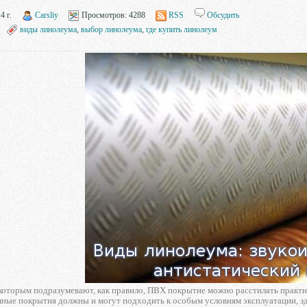
4 г.
Carsliy
Просмотров:
4288
RSS
Обсудить
виды линолеума
,
выбор линолеума
,
где купить линолеум
 которым подразумевают, как правило, ПВХ покрытие можно расстилать практ
мные покрытия должны и могут подходить к особым условиям эксплуатации, з