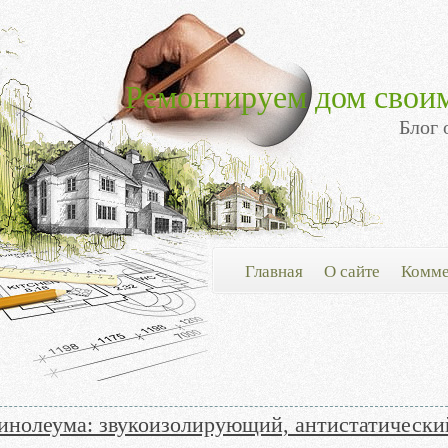
Ремонтируем дом свои
Блог 
Главная
О сайте
Комме
инолеума: звукоизолирующий, антистатический