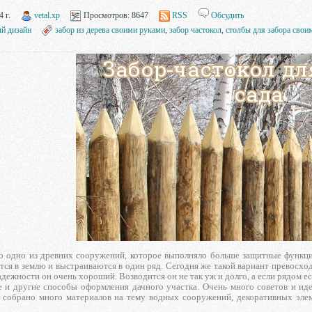
 г.
vetal.xp
Просмотров:
8647
RSS
Обсудить
й дизайн
забор из дерева своими руками
,
забор частокол
,
столбы для забора свои
 одно из древних сооружений, которое выполняло больше защитные функции 
ся в землю и выстраиваются в один ряд. Сегодня же такой вариант превосхо
надежности он очень хороший. Возводится он не так уж и долго, а если рядом ес
е и другие способы оформления дачного участка. Очень много советов и и
ь собрано много материалов на тему водных сооружений, декоративных элеме