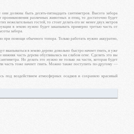
 они должны быть десять-пятнадцать сантиметров. Высота забора
 от проникновения различных животных и птиц, то достаточно будет
гих нежелательных гостей, то стоит делать его не менее двух метров
рукции в землю нужно будет закапывать примерно третью часть от
ысоты забора.
но при помощи обычного топора. Только работать нужно аккуратно,
удут вкапываться в землю дерево довольно быстро начнет гнить, и уже
и нижняя часть дерева обугливалась на слабом огне. Сделать это вы
антиметра. Но делать это нужно не только на части, которая будет
мли часть тоже начнет гнить. Можно также поступить по-другому —
ось под воздействием атмосферных осадков и сохраняло красивый