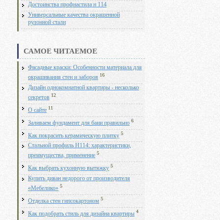
Достоинства профнастила н 114
Универсальные качества окрашенной
рулонной стали
САМОЕ ЧИТАЕМОЕ
Фасадные краски: Особенности материала для
16
окрашивания стен и заборов
Дизайн однокомнатной квартиры - несколько
12
секретов
11
О сайте
6
Заливаем фундамент для бани правильно
5
Как покрасить керамическую плитку
Стальной профиль Н114: характеристики,
5
преимущества, применение
5
Как выбрать кухонную вытяжку
Купить диван недорого от производителя
5
«Мебелико»
5
Отделка стен гипсокартоном
4
Как подобрать стиль для дизайна квартиры