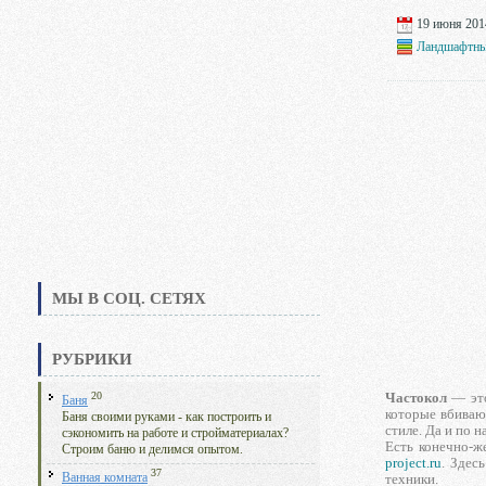
19 июня 2014
Ландшафтны
МЫ В СОЦ. СЕТЯХ
РУБРИКИ
20
Частокол
— это
Баня
которые вбивают
Баня своими руками - как построить и
стиле. Да и по 
сэкономить на работе и стройматериалах?
Есть конечно-ж
Строим баню и делимся опытом.
project.ru
. Здес
37
Ванная комната
техники.