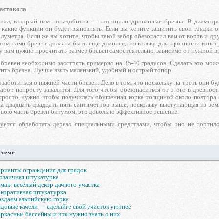
частокола
иал, который нам понадобится — это оцилиндрованные бревна. В диаметре
о, какие функции он будет выполнять. Если вы хотите защитить свои грядки
луметра. Если же вы хотите, чтобы такой забор обезопасил вам от воров и дру
этом сами бревна должны быть еще длиннее, поскольку для прочности конст
 вам нужно просчитать размер бревен самостоятельно, зависимо от нужной в
бревен необходимо заострять примерно на 35-40 градусов. Сделать это мож
ить бревна. Лучше взять маленький, удобный и острый топор.
озаботиться о нижней части бревен. Дело в том, что поскольку на треть они б
забор попросту завалится. Для того чтобы обезопаситься от этого в древност
просто, нужно чтобы получилась обугленная корка толщиной около полтора с
 на двадцать-двадцать пять сантиметров выше, поскольку выступающая из зе
нюю часть бревен битумом, это довольно эффективное решение.
уется обработать дерево специальными средствами, чтобы оно не портил
 теме
рианты ограждения для грядок
озаичная штукатурка
мак: весёлый декор дачного участка
коративная штукатурка
здаем альпийскую горку
довые качели — сделайте свой участок уютнее
ркасные бассейны и что нужно знать о них