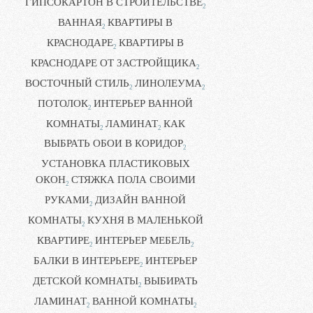
ГИПСОКАРТОН В СТРОИТЕЛЬСТВЕ
2
ВАННАЯ
КВАРТИРЫ В
2
КРАСНОДАРЕ
КВАРТИРЫ В
2
КРАСНОДАРЕ ОТ ЗАСТРОЙЩИКА
2
ВОСТОЧНЫЙ СТИЛЬ
ЛИНОЛЕУМА
2
2
ПОТОЛОК
ИНТЕРЬЕР ВАННОЙ
2
КОМНАТЫ
ЛАМИНАТ
КАК
2
2
ВЫБРАТЬ ОБОИ В КОРИДОР
2
УСТАНОВКА ПЛАСТИКОВЫХ
ОКОН
СТЯЖКА ПОЛА СВОИМИ
2
РУКАМИ
ДИЗАЙН ВАННОЙ
2
КОМНАТЫ
КУХНЯ В МАЛЕНЬКОЙ
2
КВАРТИРЕ
ИНТЕРЬЕР МЕБЕЛЬ
2
2
БАЛКИ В ИНТЕРЬЕРЕ
ИНТЕРЬЕР
2
ДЕТСКОЙ КОМНАТЫ
ВЫБИРАТЬ
2
ЛАМИНАТ
ВАННОЙ КОМНАТЫ
2
2