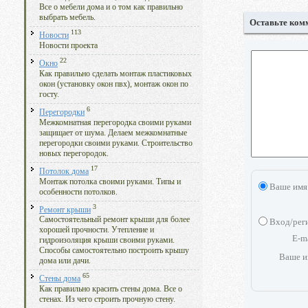
Все о мебели дома и о том как правильно
выбрать мебель.
Оставьте ком
113
Новости
Новости проекта
22
Окно
Как правильно сделать монтаж пластиковых
окон (установку окон пвх), монтаж окон по
госту.
6
Перегородки
Межкомнатная перегородка своими руками
защищает от шума. Делаем межкомнатные
перегородки своими руками. Строительство
новых перегородок.
17
Потолок дома
Монтаж потолка своими руками. Типы и
Ваше имя
особенности потолков.
3
Ремонт крыши
Самостоятельный ремонт крыши для более
Вход/рег
хорошей прочности. Утепление и
E-m
гидроизоляция крыши своими руками.
Способы самостоятельно построить крышу
Ваше и
дома или дачи.
65
Стены дома
Как правильно красить стены дома. Все о
стенах. Из чего строить прочную стену.