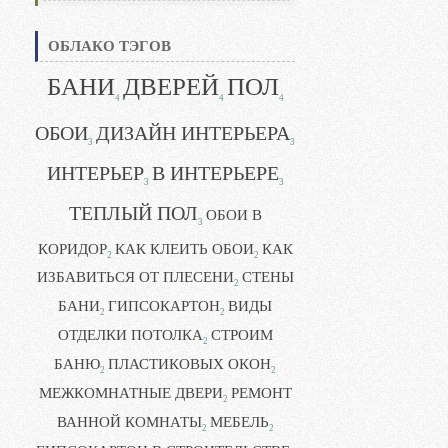
ОБЛАКО ТЭГОВ
БАНИ
ДВЕРЕЙ
ПОЛ
4
4
4
ОБОИ
ДИЗАЙН ИНТЕРЬЕРА
3
3
ИНТЕРЬЕР
В ИНТЕРЬЕРЕ
3
3
ТЕПЛЫЙ ПОЛ
ОБОИ В
3
КОРИДОР
КАК КЛЕИТЬ ОБОИ
КАК
2
2
ИЗБАВИТЬСЯ ОТ ПЛЕСЕНИ
СТЕНЫ
2
БАНИ
ГИПСОКАРТОН
ВИДЫ
2
2
ОТДЕЛКИ ПОТОЛКА
СТРОИМ
2
БАНЮ
ПЛАСТИКОВЫХ ОКОН
2
2
МЕЖКОМНАТНЫЕ ДВЕРИ
РЕМОНТ
2
ВАННОЙ КОМНАТЫ
МЕБЕЛЬ
2
2