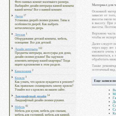
Фото ванных комнат маленького размера.
Материал для 
Выбирайте дизайн интерьера ванной комнаты
вашей мечты! Все о ванной комнате.
Основной матер
зависит от тог
17
Двери
высоты около по
Установка дверей своими руками. Типы и
в высоту. При 
особенности дверей. Как выбрать
высоты. Поэтому
металлическую дверь.
Верхнюю часть 
1
Детская
чтобы не испорт
Оборудование детской комнаты, мебель,
освещение. Все для детской.
Далее следует п
через пару лет 
152
Дизайн интерьера
сможете очень 
Предметы интерьера, аксессуары для дома,
вкапываться, а
дизайн своими руками! Вы задумали
обработать ниж
изменить интерьер вашей квартиры? Тогда
ищите вдохновение в этом разделе.
Также рекоменд
эстетичный вид.
2
Канализация
3
Кровля
Еще записи по
Как узнать, что кровля нуждается в ремонте?
Как правильно спланировать замену кровли?
Ва
Узнайте все о кровлях на нашем сайте.
М
14
Ландшафтный дизайн
Га
Ландшафтный дизайн своими руками.
Де
Со
42
Мебель
Са
Мебель для кухни, мебель для спальни,
Ка
мебель для гостинной, мебель для ванной.