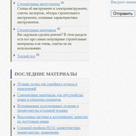
Введите нижн
16
Строительные инструменты
Статьи об инструменте и электроинструменте,
Отправить
советы экспертов, обзоры строительного
инструмента, основные характеристики
инструментов.
43
Строительные материалы
Вы задумали сделать ремонт? В этом разделе
есть все про самые популярные строительные
материалы и не очень, советы по их
использованию.
39
Теплый пол
ПОСЛЕДНИЕ МАТЕРИАЛЫ
Лучшие лодки для семейного отдыха и
развлечений
Современные материалы для обустройства
крыш и открытых площадок
Встраиваемые холодильники: отличия и
преимущества кухонной техники
Выхлопные системы в ассортименте: качество
по доступным ценам
Стальной профиль Н114: характеристики,
преимущества, применение