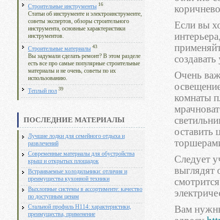
16
коричнево
Строительные инструменты
Статьи об инструменте и электроинструменте,
советы экспертов, обзоры строительного
Если вы х
инструмента, основные характеристики
интерьера
инструментов.
применяйт
43
Строительные материалы
Вы задумали сделать ремонт? В этом разделе
создавать
есть все про самые популярные строительные
материалы и не очень, советы по их
Очень важ
использованию.
освещение
39
Теплый пол
комнаты пл
мрачноват
светильни
ПОСЛЕДНИЕ МАТЕРИАЛЫ
оставить 
Лучшие лодки для семейного отдыха и
торшерами
развлечений
Современные материалы для обустройства
Следует у
крыш и открытых площадок
выглядят 
Встраиваемые холодильники: отличия и
преимущества кухонной техники
смотрится
Выхлопные системы в ассортименте: качество
электричес
по доступным ценам
Вам нужны
Стальной профиль Н114: характеристики,
преимущества, применение