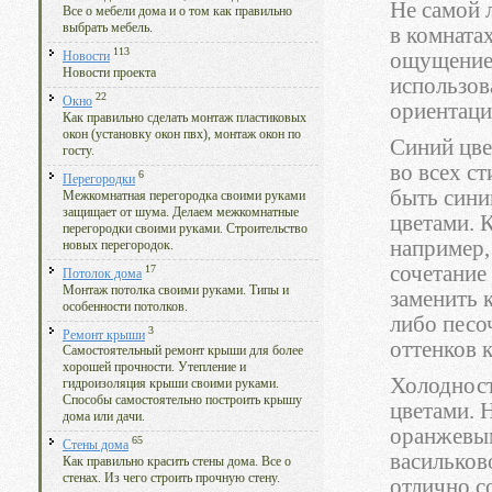
Не самой 
Все о мебели дома и о том как правильно
выбрать мебель.
в комнатах
113
ощущение 
Новости
Новости проекта
использов
22
Окно
ориентаци
Как правильно сделать монтаж пластиковых
окон (установку окон пвх), монтаж окон по
Синий цве
госту.
во всех с
6
Перегородки
быть сини
Межкомнатная перегородка своими руками
защищает от шума. Делаем межкомнатные
цветами. К
перегородки своими руками. Строительство
например,
новых перегородок.
сочетание
17
Потолок дома
Монтаж потолка своими руками. Типы и
заменить 
особенности потолков.
либо песо
3
Ремонт крыши
оттенков 
Самостоятельный ремонт крыши для более
хорошей прочности. Утепление и
Холодност
гидроизоляция крыши своими руками.
Способы самостоятельно построить крышу
цветами. 
дома или дачи.
оранжевым
65
Стены дома
васильков
Как правильно красить стены дома. Все о
стенах. Из чего строить прочную стену.
отлично с