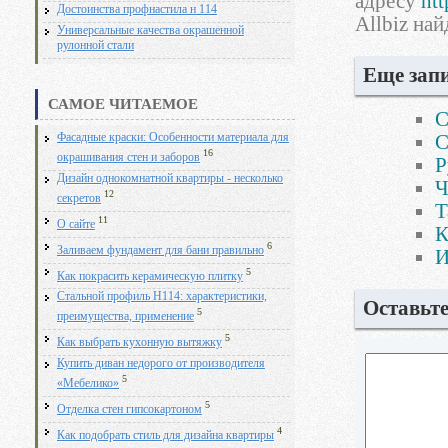
адресу
ht
Достоинства профнастила н 114
Allbiz най
Универсальные качества окрашенной
рулонной стали
Еще запи
САМОЕ ЧИТАЕМОЕ
С
С
Фасадные краски: Особенности материала для
16
окрашивания стен и заборов
Р
Дизайн однокомнатной квартиры - несколько
Ч
12
секретов
Т
11
О сайте
К
6
Заливаем фундамент для бани правильно
И
5
Как покрасить керамическую плитку
Стальной профиль Н114: характеристики,
Оставьт
5
преимущества, применение
5
Как выбрать кухонную вытяжку
Купить диван недорого от производителя
5
«Мебелико»
5
Отделка стен гипсокартоном
4
Как подобрать стиль для дизайна квартиры