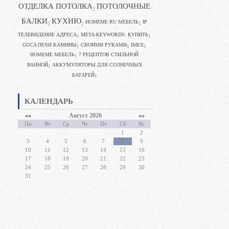
ОТДЕЛКА ПОТОЛКА
ПОТОЛОЧНЫЕ
2
БАЛКИ
КУХНЮ
HOMEME RU МЕБЕЛЬ
IP
1
2
2
ТЕЛЕВИДЕНИЕ АДРЕСА
META-KEYWORDS: КУПИТЬ
1
1
GUCA ПЕЧИ КАМИНЫ
CВОИМИ РУКАМИ
IMEX
1
1
1
HOMEME МЕБЕЛЬ
7 РЕЦЕПТОВ СТИЛЬНОЙ
1
ВАННОЙ
АККУМУЛЯТОРЫ ДЛЯ СОЛНЕЧНЫХ
1
БАТАРЕЙ
1
КАЛЕНДАРЬ
««
Август 2026
»»
Пн
Вт
Ср
Чт
Пт
Сб
Вс
1
2
3
4
5
6
7
8
9
10
11
12
13
14
15
16
17
18
19
20
21
22
23
24
25
26
27
28
29
30
31