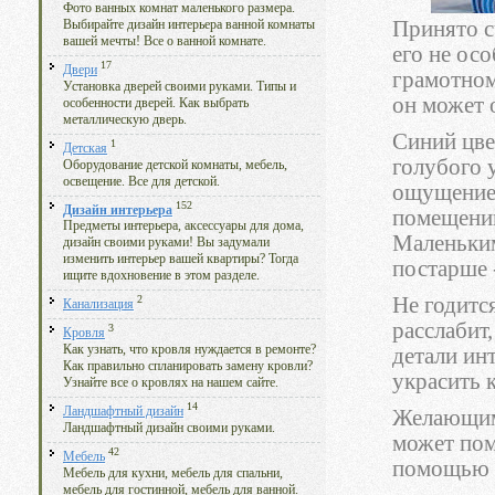
Фото ванных комнат маленького размера.
Принято с
Выбирайте дизайн интерьера ванной комнаты
вашей мечты! Все о ванной комнате.
его не ос
17
Двери
грамотном
Установка дверей своими руками. Типы и
он может 
особенности дверей. Как выбрать
металлическую дверь.
Синий цве
1
Детская
голубого 
Оборудование детской комнаты, мебель,
освещение. Все для детской.
ощущение 
152
Дизайн интерьера
помещений
Предметы интерьера, аксессуары для дома,
Маленьким
дизайн своими руками! Вы задумали
изменить интерьер вашей квартиры? Тогда
постарше 
ищите вдохновение в этом разделе.
Не годится
2
Канализация
расслабит
3
Кровля
Как узнать, что кровля нуждается в ремонте?
детали ин
Как правильно спланировать замену кровли?
украсить к
Узнайте все о кровлях на нашем сайте.
14
Ландшафтный дизайн
Желающим 
Ландшафтный дизайн своими руками.
может пом
42
Мебель
помощью л
Мебель для кухни, мебель для спальни,
мебель для гостинной, мебель для ванной.