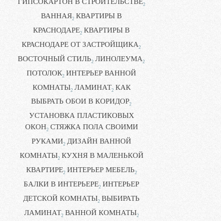
ГИПСОКАРТОН В СТРОИТЕЛЬСТВЕ
2
ВАННАЯ
КВАРТИРЫ В
2
КРАСНОДАРЕ
КВАРТИРЫ В
2
КРАСНОДАРЕ ОТ ЗАСТРОЙЩИКА
2
ВОСТОЧНЫЙ СТИЛЬ
ЛИНОЛЕУМА
2
2
ПОТОЛОК
ИНТЕРЬЕР ВАННОЙ
2
КОМНАТЫ
ЛАМИНАТ
КАК
2
2
ВЫБРАТЬ ОБОИ В КОРИДОР
2
УСТАНОВКА ПЛАСТИКОВЫХ
ОКОН
СТЯЖКА ПОЛА СВОИМИ
2
РУКАМИ
ДИЗАЙН ВАННОЙ
2
КОМНАТЫ
КУХНЯ В МАЛЕНЬКОЙ
2
КВАРТИРЕ
ИНТЕРЬЕР МЕБЕЛЬ
2
2
БАЛКИ В ИНТЕРЬЕРЕ
ИНТЕРЬЕР
2
ДЕТСКОЙ КОМНАТЫ
ВЫБИРАТЬ
2
ЛАМИНАТ
ВАННОЙ КОМНАТЫ
2
2