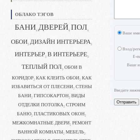
ОБЛАКО ТЭГОВ
БАНИ
ДВЕРЕЙ
ПОЛ
4
4
4
Ваше имя
ОБОИ
ДИЗАЙН ИНТЕРЬЕРА
3
3
Вход/рег
ИНТЕРЬЕР
В ИНТЕРЬЕРЕ
E-m
3
3
Ваше и
ТЕПЛЫЙ ПОЛ
ОБОИ В
3
КОРИДОР
КАК КЛЕИТЬ ОБОИ
КАК
2
2
ИЗБАВИТЬСЯ ОТ ПЛЕСЕНИ
СТЕНЫ
2
Введите нижн
БАНИ
ГИПСОКАРТОН
ВИДЫ
2
2
Отправить
ОТДЕЛКИ ПОТОЛКА
СТРОИМ
2
БАНЮ
ПЛАСТИКОВЫХ ОКОН
2
2
МЕЖКОМНАТНЫЕ ДВЕРИ
РЕМОНТ
2
ВАННОЙ КОМНАТЫ
МЕБЕЛЬ
2
2